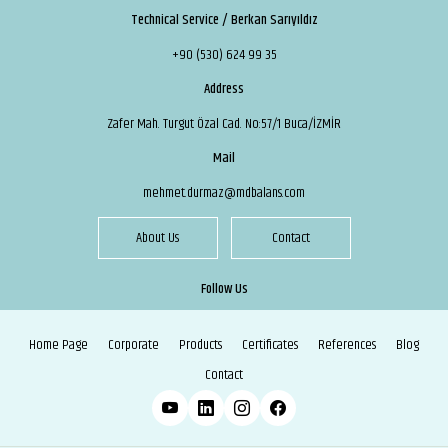
Technical Service / Berkan Sarıyıldız
+90 (530) 624 99 35
Address
Zafer Mah. Turgut Özal Cad. No:57/1 Buca/İZMİR
Mail
mehmet.durmaz@mdbalans.com
About Us
Contact
Follow Us
Home Page
Corporate
Products
Certificates
References
Blog
Contact