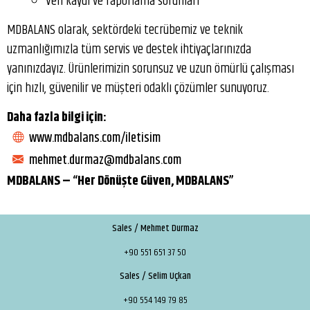
Veri kaydı ve raporlama sorunları
MDBALANS olarak, sektördeki tecrübemiz ve teknik
uzmanlığımızla tüm servis ve destek ihtiyaçlarınızda
yanınızdayız. Ürünlerimizin sorunsuz ve uzun ömürlü çalışması
için hızlı, güvenilir ve müşteri odaklı çözümler sunuyoruz.
Daha fazla bilgi için:
www.mdbalans.com/iletisim
mehmet.durmaz@mdbalans.com
MDBALANS – “Her Dönüşte Güven, MDBALANS”
Sales / Mehmet Durmaz
+90 551 651 37 50
Sales / Selim Uçkan
+90 554 149 79 85