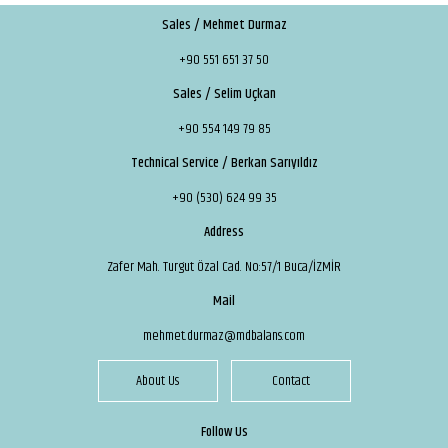
Sales / Mehmet Durmaz
+90 551 651 37 50
Sales / Selim Uçkan
+90 554 149 79 85
Technical Service / Berkan Sarıyıldız
+90 (530) 624 99 35
Address
Zafer Mah. Turgut Özal Cad. No:57/1 Buca/İZMİR
Mail
mehmet.durmaz@mdbalans.com
About Us
Contact
Follow Us