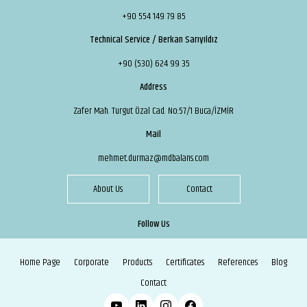
+90 554 149 79 85
Technical Service / Berkan Sarıyıldız
+90 (530) 624 99 35
Address
Zafer Mah. Turgut Özal Cad. No:57/1 Buca/İZMİR
Mail
mehmet.durmaz@mdbalans.com
About Us
Contact
Follow Us
Home Page
Corporate
Products
Certificates
References
Blog
Contact