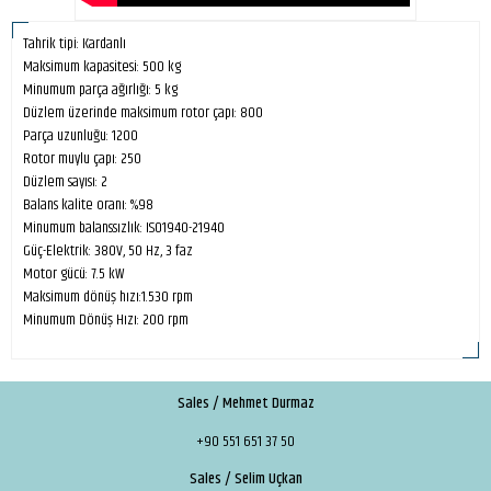
Tahrik tipi: Kardanlı
Maksimum kapasitesi: 500 kg
Minumum parça ağırlığı: 5 kg
Düzlem üzerinde maksimum rotor çapı: 800
Parça uzunluğu: 1200
Rotor muylu çapı: 250
Düzlem sayısı: 2
Balans kalite oranı: %98
Minumum balanssızlık: ISO1940-21940
Güç-Elektrik: 380V, 50 Hz, 3 faz
Motor gücü: 7.5 kW
Maksimum dönüş hızı:1.530 rpm
Minumum Dönüş Hızı: 200 rpm
Sales / Mehmet Durmaz
+90 551 651 37 50
Sales / Selim Uçkan