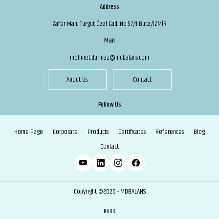
Address
Zafer Mah. Turgut Özal Cad. No:57/1 Buca/İZMİR
Mail
mehmet.durmaz@mdbalans.com
About Us
Contact
Follow Us
Home Page
Corporate
Products
Certificates
References
Blog
Contact
Copyright ©2026 - MDBALANS
KVKK