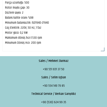
Parça uzunluğu: 500
Rotor muylu çapı: 30
Düzlem sayısı: 2
Balans kalite oranı: %98
Minumum balanssızlık: ISO1940-21940
Güç-Elektrik: 220V, 50 Hz, 1 faz
Motor gücü: 0,2 kW
Maksimum dönüş hızı:1.530 rpm
Minumum Dönüş Hızı: 200 rpm
Sales / Mehmet Durmaz
+90 551 651 37 50
Sales / Selim Uçkan
+90 554 149 79 85
Technical Service / Berkan Sarıyıldız
+90 (530) 624 99 35