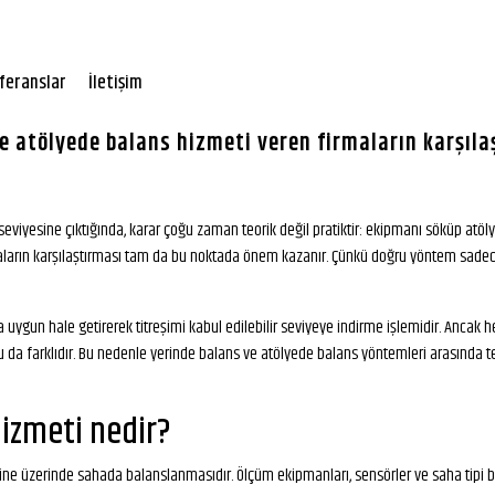
feranslar
İletişim
e atölyede balans hizmeti veren firmaların karşıla
m seviyesine çıktığında, karar çoğu zaman teorik değil pratiktir: ekipmanı söküp a
ların karşılaştırması tam da bu noktada önem kazanır. Çünkü doğru yöntem sadece t
ygun hale getirerek titreşimi kabul edilebilir seviyeye indirme işlemidir. Ancak her
u da farklıdır. Bu nedenle yerinde balans ve atölyede balans yöntemleri arasında te
hizmeti nedir?
e üzerinde sahada balanslanmasıdır. Ölçüm ekipmanları, sensörler ve saha tipi ba