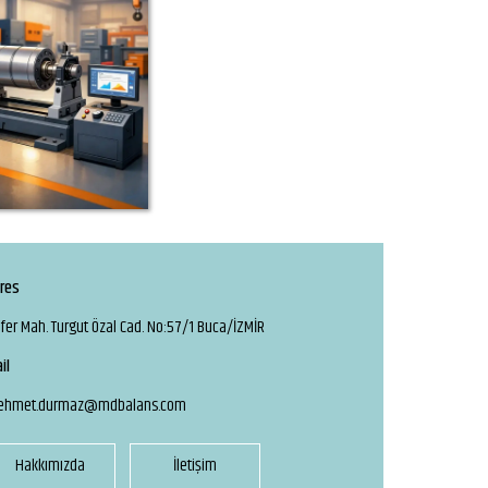
res
fer Mah. Turgut Özal Cad. No:57/1 Buca/İZMİR
il
ehmet.durmaz@mdbalans.com
Hakkımızda
İletişim