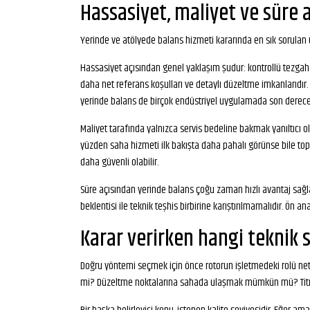
Hassasiyet, maliyet ve süre 
Yerinde ve atölyede balans hizmeti kararında en sık sorulan ü
Hassasiyet açısından genel yaklaşım şudur: kontrollü tezgah 
daha net referans koşulları ve detaylı düzeltme imkanlarıdır
yerinde balans de birçok endüstriyel uygulamada son derece e
Maliyet tarafında yalnızca servis bedeline bakmak yanıltıcı ol
yüzden saha hizmeti ilk bakışta daha pahalı görünse bile to
daha güvenli olabilir.
Süre açısından yerinde balans çoğu zaman hızlı avantaj sağl
beklentisi ile teknik teşhis birbirine karıştırılmamalıdır. Ön an
Karar verirken hangi teknik 
Doğru yöntemi seçmek için önce rotorun işletmedeki rolü netleş
mi? Düzeltme noktalarına sahada ulaşmak mümkün mü? Titreşi