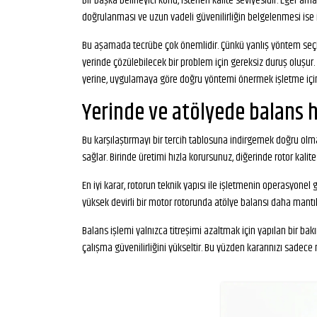
Bir başka belirleyici konu, istenen kalite seviyesidir. Eğer a
doğrulanması ve uzun vadeli güvenilirliğin belgelenmesi ise 
Bu aşamada tecrübe çok önemlidir. Çünkü yanlış yöntem seçild
yerinde çözülebilecek bir problem için gereksiz duruş oluşur
yerine, uygulamaya göre doğru yöntemi önermek işletme için 
Yerinde ve atölyede balans h
Bu karşılaştırmayı bir tercih tablosuna indirgemek doğru olm
sağlar. Birinde üretimi hızla korursunuz, diğerinde rotor kalite
En iyi karar, rotorun teknik yapısı ile işletmenin operasyonel
yüksek devirli bir motor rotorunda atölye balansı daha mantı
Balans işlemi yalnızca titreşimi azaltmak için yapılan bir bak
çalışma güvenilirliğini yükseltir. Bu yüzden kararınızı sadec