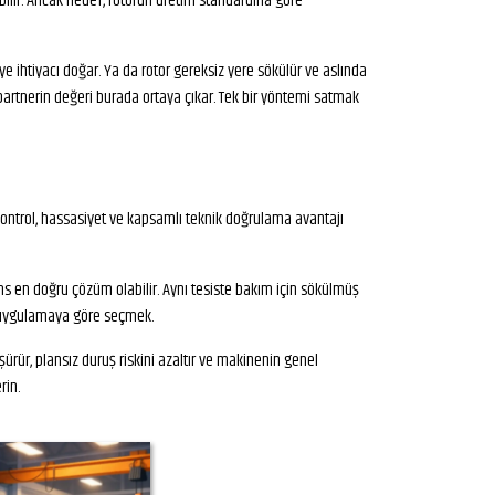
abilir. Ancak hedef, rotorun üretim standardına göre
 ihtiyacı doğar. Ya da rotor gereksiz yere sökülür ve aslında
artnerin değeri burada ortaya çıkar. Tek bir yöntemi satmak
 kontrol, hassasiyet ve kapsamlı teknik doğrulama avantajı
lans en doğru çözüm olabilir. Aynı tesiste bakım için sökülmüş
l, uygulamaya göre seçmek.
ürür, plansız duruş riskini azaltır ve makinenin genel
rin.