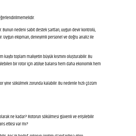
eğerlendirilmemelidir.
. Bunun nedeni sabit destek şartları, uygun devir kontrolü,
r. Uygun ekipman, deneyimli personel ve doğru analiz ile
tim kaybı toplam maliyetin büyük kısmını oluşturabilir. Bu
ülebilen bir rotor için atölye balansı hem daha ekonomik hem
r yine sökülmek zorunda kalabilir. Bu nedenle hızlı çözüm
olarak ne kadar? Rotorun sökülmesi güvenli ve erişilebilir
ns etkisi var mı?