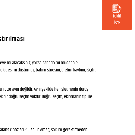
Teklif
İste
ştırılması
tölyeye mi alacaksınız, yoksa sahada mı müdahale
itreşimi düşürmez, bakım süresini, üretim kaybını, işçilik
 rotor aynı değildir. Aynı şekilde her işletmenin duruş
k bir doğru seçim yoktur. Doğru seçim, ekipmanın tipi ile
lans cihazları kullanılır. Amaç, söküm gerektirmeden