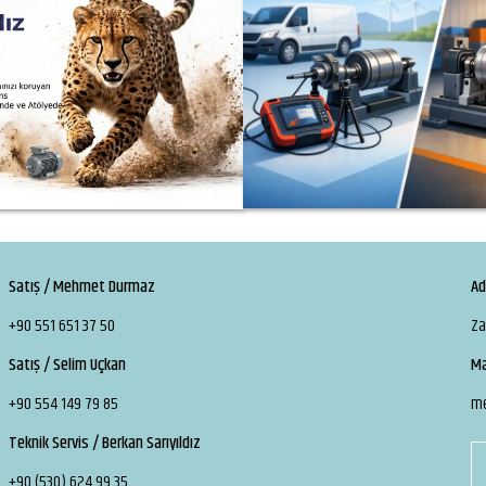
Satış / Mehmet Durmaz
Ad
+90 551 651 37 50
Za
Satış / Selim Uçkan
Ma
+90 554 149 79 85
m
Teknik Servis / Berkan Sarıyıldız
+90 (530) 624 99 35