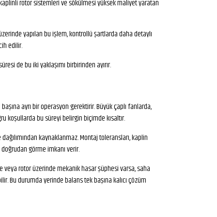
kaplinli rotor sistemleri ve sökülmesi yüksek maliyet yaratan
üzerinde yapılan bu işlem, kontrollü şartlarda daha detaylı
h edilir.
üresi de bu iki yaklaşımı birbirinden ayırır.
şına ayrı bir operasyon gerektirir. Büyük çaplı fanlarda,
 koşullarda bu süreyi belirgin biçimde kısaltır.
e dağılımından kaynaklanmaz. Montaj toleransları, kaplin
ni doğrudan görme imkanı verir.
lse veya rotor üzerinde mekanik hasar şüphesi varsa, saha
bilir. Bu durumda yerinde balans tek başına kalıcı çözüm