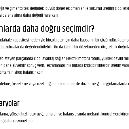
kağıt ve çimento tesislerindeki büyük döner ekipmanlar ile sökümü üretimi ciddi et
a balans alma daha değerli hale gelir.
mlarda daha doğru seçimdir?
ahale kapasitesi nedeniyle birçok rotor için daha kapsamlı bir çözümdür. Rotor sök
k bozulmalar da değerlendirilebilir. Bu da işlemi bir düzeltmeden öte, teknik doğr
 isteyen parçalarda ciddi avantaj sağlar. Elektrik motoru rotoru, yüksek devirli m
arı daha güvenilir sonuç verir. Tekrarlanabilirlik burada kritik bir kriterdir. Üretim y
öntem in shop balancingdir.
e, delme, frezeleme veya özel bağlantı elemanları ile düzeltme gibi uygulamalarda 
aryolar
oğrulama, yüksek hızlı rotor uygulamaları ve balans dışında mekanik kontrol gerekti
g daha rasyonel olur.