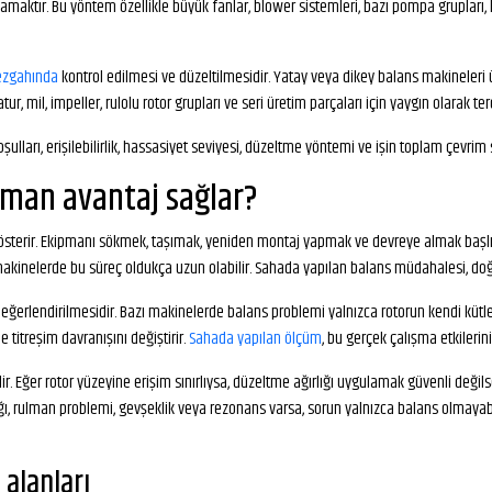
maktır. Bu yöntem özellikle büyük fanlar, blower sistemleri, bazı pompa grupları, 
ezgahında
kontrol edilmesi ve düzeltilmesidir. Yatay veya dikey balans makineleri 
 mil, impeller, rulolu rotor grupları ve seri üretim parçaları için yaygın olarak terci
ulları, erişilebilirlik, hassasiyet seviyesi, düzeltme yöntemi ve işin toplam çevrim s
aman avantaj sağlar?
österir. Ekipmanı sökmek, taşımak, yeniden montaj yapmak ve devreye almak başlı ba
akinelerde bu süreç oldukça uzun olabilir. Sahada yapılan balans müdahalesi, doğru
 değerlendirilmesidir. Bazı makinelerde balans problemi yalnızca rotorun kendi kütl
de titreşim davranışını değiştirir.
Sahada yapılan ölçüm
, bu gerçek çalışma etkileri
r. Eğer rotor yüzeyine erişim sınırlıysa, düzeltme ağırlığı uygulamak güvenli deği
lığı, rulman problemi, gevşeklik veya rezonans varsa, sorun yalnızca balans olmaya
 alanları