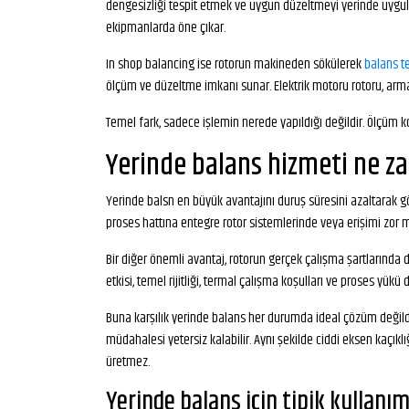
dengesizliği tespit etmek ve uygun düzeltmeyi yerinde uygula
ekipmanlarda öne çıkar.
In shop balancing ise rotorun makineden sökülerek
balans t
ölçüm ve düzeltme imkanı sunar. Elektrik motoru rotoru, armatur,
Temel fark, sadece işlemin nerede yapıldığı değildir. Ölçüm koş
Yerinde balans hizmeti ne z
Yerinde balsn en büyük avantajını duruş süresini azaltarak g
proses hattına entegre rotor sistemlerinde veya erişimi zor m
Bir diğer önemli avantaj, rotorun gerçek çalışma şartlarında
etkisi, temel rijitliği, termal çalışma koşulları ve proses yükü 
Buna karşılık yerinde balans her durumda ideal çözüm değildi
müdahalesi yetersiz kalabilir. Aynı şekilde ciddi eksen kaçık
üretmez.
Yerinde balans için tipik kullanım