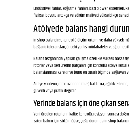
Endüstriyel fanlar, soğutma fanları, bazı blower sistemleri, 
fiziksel boyutu arttıkça ve söküm maliyeti yükseldikçe sahad
Atölyede balans hangi duru
In shop balancing, kontrollü ölçüm ortamı ve daha yüksek müd
bağlantı toleransları, önceki yanlış müdahaleler ve geometri
Balans tezgahında yapılan çalışma özellikle yüksek hassasiyet
rotorlar veya seri üretim parçaları için kontrollü atölye koşull
balanslanması gerekir ve bunu en tutarlı biçimde sağlayan y
Atölye yöntemi, rotor üzerinde talaş kaldırma, ağırlık eklem
güvenli veya pratik değildir.
Yerinde balans için öne çıkan sen
Yeni üretilen rotorların kalite kontrolü, revizyon sonrası d
zaten bakım için sökülmüşse, çoğu durumda in shop balancin