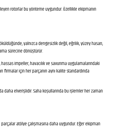
kileyen rotorlar bu yönteme uygundur. Özellikle ekipmanın
üldüğünde, yalnızca dengesizlik değil, eğrilik, yüzey hasarı,
ulama sürecine dönüştürür.
il, hassas impeller, havacılık ve savunma uygulamalarındaki
apan firmalar için her parçanın aynı kalite standardında
da daha elverişlidir. Saha koşullarında bu işlemler her zaman
ren parçalar atölye çalışmasına daha uygundur. Eğer ekipman