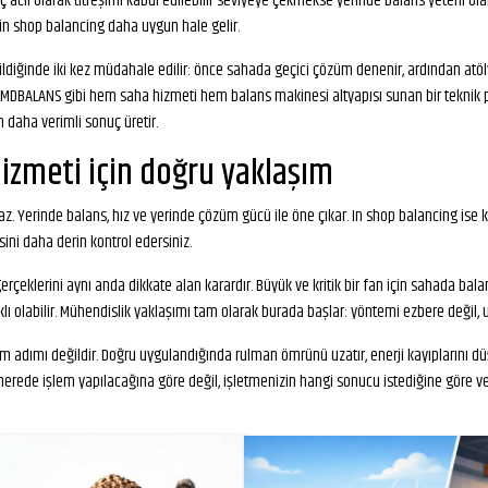
maç acil olarak titreşimi kabul edilebilir seviyeye çekmekse yerinde balans yeterli ol
in shop balancing daha uygun hale gelir.
iğinde iki kez müdahale edilir: önce sahada geçici çözüm denenir, ardından atölye
. MDBALANS gibi hem saha hizmeti hem balans makinesi altyapısı sunan bir teknik p
daha verimli sonuç üretir.
izmeti için doğru yaklaşım
az. Yerinde balans, hız ve yerinde çözüm gücü ile öne çıkar. In shop balancing ise
sini daha derin kontrol edersiniz.
 gerçeklerini aynı anda dikkate alan karardır. Büyük ve kritik bir fan için sahada ba
klı olabilir. Mühendislik yaklaşımı tam olarak burada başlar: yöntemi ezbere deği
ım adımı değildir. Doğru uygulandığında rulman ömrünü uzatır, enerji kayıplarını düş
e nerede işlem yapılacağına göre değil, işletmenizin hangi sonucu istediğine göre ve