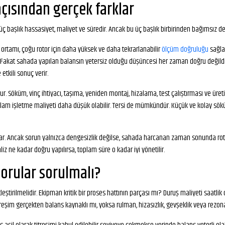
açısından gerçek farklar
ç başlık hassasiyet, maliyet ve süredir. Ancak bu üç başlık birbirinden bağımsız d
ortamı, çoğu rotor için daha yüksek ve daha tekrarlanabilir
ölçüm doğruluğu
sağlar
. Fakat sahada yapılan balansın yetersiz olduğu düşüncesi her zaman doğru değildi
tkili sonuç verir.
ur. Söküm, vinç ihtiyacı, taşıma, yeniden montaj, hizalama, test çalıştırması ve üre
plam işletme maliyeti daha düşük olabilir. Tersi de mümkündür. Küçük ve kolay sök
ar. Ancak sorun yalnızca dengesizlik değilse, sahada harcanan zaman sonunda roto
aliz ne kadar doğru yapılırsa, toplam süre o kadar iyi yönetilir.
sorular sorulmalı?
tirilmelidir. Ekipman kritik bir proses hattının parçası mı? Duruş maliyeti saatlik 
m gerçekten balans kaynaklı mı, yoksa rulman, hizasızlık, gevşeklik veya rezona