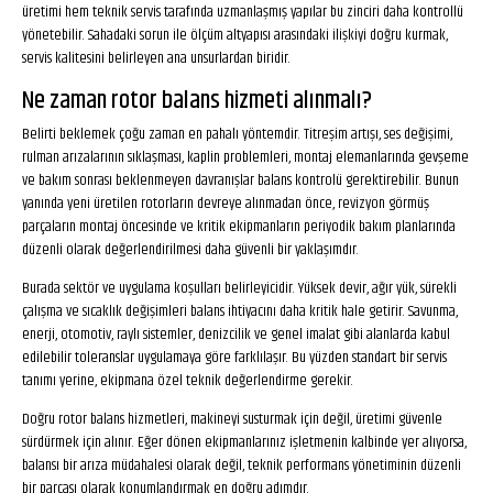
üretimi hem teknik servis tarafında uzmanlaşmış yapılar bu zinciri daha kontrollü
yönetebilir. Sahadaki sorun ile ölçüm altyapısı arasındaki ilişkiyi doğru kurmak,
servis kalitesini belirleyen ana unsurlardan biridir.
Ne zaman rotor balans hizmeti alınmalı?
Belirti beklemek çoğu zaman en pahalı yöntemdir. Titreşim artışı, ses değişimi,
rulman arızalarının sıklaşması, kaplin problemleri, montaj elemanlarında gevşeme
ve bakım sonrası beklenmeyen davranışlar balans kontrolü gerektirebilir. Bunun
yanında yeni üretilen rotorların devreye alınmadan önce, revizyon görmüş
parçaların montaj öncesinde ve kritik ekipmanların periyodik bakım planlarında
düzenli olarak değerlendirilmesi daha güvenli bir yaklaşımdır.
Burada sektör ve uygulama koşulları belirleyicidir. Yüksek devir, ağır yük, sürekli
çalışma ve sıcaklık değişimleri balans ihtiyacını daha kritik hale getirir. Savunma,
enerji, otomotiv, raylı sistemler, denizcilik ve genel imalat gibi alanlarda kabul
edilebilir toleranslar uygulamaya göre farklılaşır. Bu yüzden standart bir servis
tanımı yerine, ekipmana özel teknik değerlendirme gerekir.
Doğru rotor balans hizmetleri, makineyi susturmak için değil, üretimi güvenle
sürdürmek için alınır. Eğer dönen ekipmanlarınız işletmenin kalbinde yer alıyorsa,
balansı bir arıza müdahalesi olarak değil, teknik performans yönetiminin düzenli
bir parçası olarak konumlandırmak en doğru adımdır.