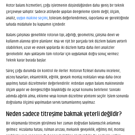
Rotor balans hizmetleri, çoğu işletmenin düşündüğünden daha geniş bir teknik
çerçeveye sahiptir. Sadece atölyede yapılan dengeleme işlemi değil, ölçüm,
analiz,
uygun makine seçimi
, tolerans değerlendirmesi, raporlama ve gerektiğinde
sahada müdahale bu kapsamın içindedir.
Balans çalışması genellikle rotorun tipi, ağırlığı, geometrisi, çalışma devri ve
kullanım alanına göre planlanır. Kısa ve rijit bir parçada tek düzlem balans yeterli
olabilirken, uzun ve esnek yapılarda iki düzlem hatta daha ileri analizler
gerekebilir. Aynı yaklaşımı tüm rotorlar için uygulamak doğru sonuç vermez.
Teknik karar burada başlar.
Süreç çoğu durumda ön kontrol ile ilerler. Rotorun fiziksel durumu incelenir,
yüzey hasarları, eksantriklik, eğrilik, gevşek montaj noktaları veya daha önce
yapılmış hatalı düzeltmeler değerlendirilir. Ardından uygun balans makinesinde
ölçüm yapılır ve dengesizliğin büyüklüğü ile açısal konumu belirlenir. Sonraki
adımda ağırlık alma, ekleme veya konum düzeltme yöntemi seçilir. İşlem sonunda
doğrulama ölçümü yapılmadan servis tamamlanmış sayılmaz.
Neden sadece titreşime bakmak yeterli değildir?
Bir ekipmanda titreşim görülmesi her zaman doğrudan balanssızlık anlamına
gelmez. Hizalama hatası, rulman arızası, mekanik gevşeklik, eğilmiş mil, montaj