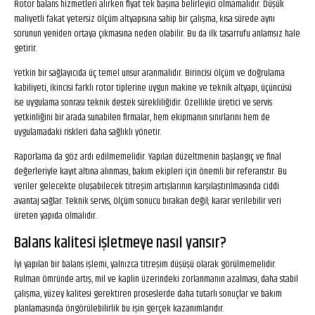
Rotor balans hizmetleri alırken fiyat tek başına belirleyici olmamalıdır. Düşük
maliyetli fakat yetersiz ölçüm altyapısına sahip bir çalışma, kısa sürede aynı
sorunun yeniden ortaya çıkmasına neden olabilir. Bu da ilk tasarrufu anlamsız hale
getirir.
Yetkin bir sağlayıcıda üç temel unsur aranmalıdır. Birincisi ölçüm ve doğrulama
kabiliyeti, ikincisi farklı rotor tiplerine uygun makine ve teknik altyapı, üçüncüsü
ise uygulama sonrası teknik destek sürekliliğidir. Özellikle üretici ve servis
yetkinliğini bir arada sunabilen firmalar, hem ekipmanın sınırlarını hem de
uygulamadaki riskleri daha sağlıklı yönetir.
Raporlama da göz ardı edilmemelidir. Yapılan düzeltmenin başlangıç ve final
değerleriyle kayıt altına alınması, bakım ekipleri için önemli bir referanstır. Bu
veriler gelecekte oluşabilecek titreşim artışlarının karşılaştırılmasında ciddi
avantaj sağlar. Teknik servis, ölçüm sonucu bırakan değil; karar verilebilir veri
üreten yapıda olmalıdır.
Balans kalitesi işletmeye nasıl yansır?
İyi yapılan bir balans işlemi, yalnızca titreşim düşüşü olarak görülmemelidir.
Rulman ömründe artış, mil ve kaplin üzerindeki zorlanmanın azalması, daha stabil
çalışma, yüzey kalitesi gerektiren proseslerde daha tutarlı sonuçlar ve bakım
planlamasında öngörülebilirlik bu işin gerçek kazanımlarıdır.