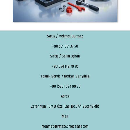
Satış / Mehmet Durmaz
+90 551 651 37 50
Satış / Selim Uçkan
+90 554 149 79 85
Teknik Servis / Berkan Sarıyıldız
+90 (530) 624 99 35
Adres
Zafer Mah. Turgut Özal Cad. No:57/1 Buca/İZMİR
Mail
mehmet.durmaz@mdbalans.com