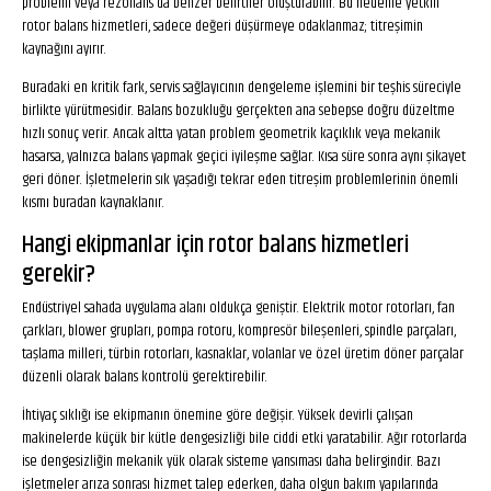
problemi veya rezonans da benzer belirtiler oluşturabilir. Bu nedenle yetkin
rotor balans hizmetleri, sadece değeri düşürmeye odaklanmaz; titreşimin
kaynağını ayırır.
Buradaki en kritik fark, servis sağlayıcının dengeleme işlemini bir teşhis süreciyle
birlikte yürütmesidir. Balans bozukluğu gerçekten ana sebepse doğru düzeltme
hızlı sonuç verir. Ancak altta yatan problem geometrik kaçıklık veya mekanik
hasarsa, yalnızca balans yapmak geçici iyileşme sağlar. Kısa süre sonra aynı şikayet
geri döner. İşletmelerin sık yaşadığı tekrar eden titreşim problemlerinin önemli
kısmı buradan kaynaklanır.
Hangi ekipmanlar için rotor balans hizmetleri
gerekir?
Endüstriyel sahada uygulama alanı oldukça geniştir. Elektrik motor rotorları, fan
çarkları, blower grupları, pompa rotoru, kompresör bileşenleri, spindle parçaları,
taşlama milleri, türbin rotorları, kasnaklar, volanlar ve özel üretim döner parçalar
düzenli olarak balans kontrolü gerektirebilir.
İhtiyaç sıklığı ise ekipmanın önemine göre değişir. Yüksek devirli çalışan
makinelerde küçük bir kütle dengesizliği bile ciddi etki yaratabilir. Ağır rotorlarda
ise dengesizliğin mekanik yük olarak sisteme yansıması daha belirgindir. Bazı
işletmeler arıza sonrası hizmet talep ederken, daha olgun bakım yapılarında