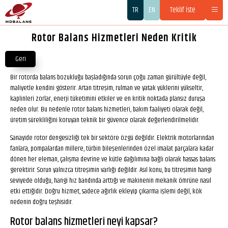
TR
EN
Teklif İste
Rotor Balans Hizmetleri Neden Kritik
Geri
Bir rotorda balans bozukluğu başladığında sorun çoğu zaman gürültüyle değil,
maliyetle kendini gösterir. Artan titreşim, rulman ve yatak yüklerini yükseltir,
kaplinleri zorlar, enerji tüketimini etkiler ve en kritik noktada plansız duruşa
neden olur. Bu nedenle rotor balans hizmetleri, bakım faaliyeti olarak değil,
üretim sürekliliğini koruyan teknik bir güvence olarak değerlendirilmelidir.
Sanayide rotor dengesizliği tek bir sektöre özgü değildir. Elektrik motorlarından
fanlara, pompalardan millere, türbin bileşenlerinden özel imalat parçalara kadar
dönen her eleman, çalışma devrine ve kütle dağılımına bağlı olarak hassas balans
gerektirir. Sorun yalnızca titreşimin varlığı değildir. Asıl konu, bu titreşimin hangi
seviyede olduğu, hangi hız bandında arttığı ve makinenin mekanik ömrüne nasıl
etki ettiğidir. Doğru hizmet, sadece ağırlık ekleyip çıkarma işlemi değil, kök
nedenin doğru teşhisidir.
Rotor balans hizmetleri neyi kapsar?