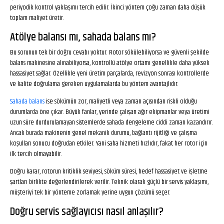
periyodik kontrol yaklaşımı tercih edilir. İkinci yöntem çoğu zaman daha düşük
toplam maliyet üretir.
Atölye balansı mı, sahada balans mı?
Bu sorunun tek bir doğru cevabı yoktur. Rotor sökülebiliyorsa ve güvenli şekilde
balans makinesine alınabiliyorsa, kontrollü atölye ortamı genellikle daha yüksek
hassasiyet sağlar. Özellikle yeni üretim parçalarda, revizyon sonrası kontrollerde
ve kalite doğrulama gereken uygulamalarda bu yöntem avantajlıdır.
Sahada balans
ise sökümün zor, maliyetli veya zaman açısından riskli olduğu
durumlarda öne çıkar. Büyük fanlar, yerinde çalışan ağır ekipmanlar veya üretimi
uzun süre durdurulamayan sistemlerde sahada dengeleme ciddi zaman kazandırır.
Ancak burada makinenin genel mekanik durumu, bağlantı rijitliği ve çalışma
koşulları sonucu doğrudan etkiler. Yani saha hizmeti hızlıdır, fakat her rotor için
ilk tercih olmayabilir.
Doğru karar, rotorun kritiklik seviyesi, söküm süresi, hedef hassasiyet ve işletme
şartları birlikte değerlendirilerek verilir. Teknik olarak güçlü bir servis yaklaşımı,
müşteriyi tek bir yönteme zorlamak yerine uygun çözümü seçer.
Doğru servis sağlayıcısı nasıl anlaşılır?