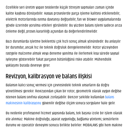
Özellikle seri üretim yapan tesislerde küçük titreşim sapmaları zaman içinde
kalite kaybına dönüşebilir. Hassas proseslerde parça işleme kalitesi etkilenebilir,
elektrik motorlarında ısınma davranışı değişebilir, fan ve blower uygulamalarında
gövde üzerinde yorulma etkileri görülebilir. Bu yüzden balans işlemi sadece arıza
önleme değil, proses kararlılığı açısından da değerlendirilmelidir.
Bazı durumlarda işletme beklentisi çok hızlı sonuç almak yönündedir. Bu anlaşılır
bir durumdur, ancak hız ile teknik doğruluk dengelenmelidir. Rotor yüzeyinden
rastgele malzeme almak veya deneme yanılma ile ilerlemek kısa sürede sayısal
iyileşme gösterebilir fakat parçanın bütünlüğünü riske atabilir. Mühendislik
yaklaşımı burada devreye girer.
Revizyon, kalibrasyon ve balans ilişkisi
Balansın kalıcı sonuç vermesi için çevresindeki teknik unsurların da doğru
yönetilmesi gerekir. Revizyondan çıkan bir rotor, geometrik olarak uygun değilse
istenen balans sınıfına ulaşmak zorlaşabilir. Benzer şekilde kullanılan
balans
makinesinin kalibrasyonu
güvenilir değilse ölçüm sonucu sorgulanır hale gelir.
Bu nedenle profesyonel hizmet yapısında balans, tek başına izole bir işlem olarak
ele alınmaz. Makine doğruluğu, aparat uygunluğu, bağlama yöntemi, sensörlerin
durumu ve operatör deneyimi sonucu birlikte belirler. MDBALANS gibi hem makine