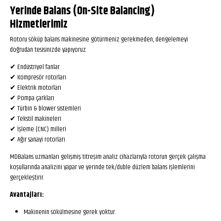
Yerinde Balans (On-Site Balancing)
Hizmetlerimiz
Rotoru söküp balans makinesine götürmeniz gerekmeden, dengelemeyi
doğrudan tesisinizde yapıyoruz.
✔ Endüstriyel fanlar
✔ Kompresör rotorları
✔ Elektrik motorları
✔ Pompa çarkları
✔ Türbin & blower sistemleri
✔ Tekstil makineleri
✔ İşleme (CNC) milleri
✔ Ağır sanayi rotorları
MDBalans uzmanları gelişmiş titreşim analiz cihazlarıyla rotorun gerçek çalışma
koşullarında analizini yapar ve yerinde tek/duble düzlem balans işlemlerini
gerçekleştirir.
Avantajları:
Makinenin sökülmesine gerek yoktur.