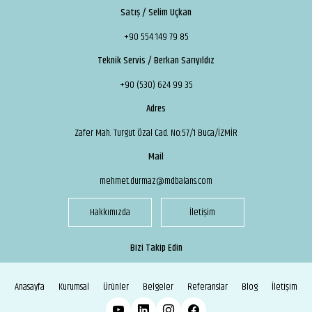
Satış / Selim Uçkan
+90 554 149 79 85
Teknik Servis / Berkan Sarıyıldız
+90 (530) 624 99 35
Adres
Zafer Mah. Turgut Özal Cad. No:57/1 Buca/İZMİR
Mail
mehmet.durmaz@mdbalans.com
Hakkımızda
İletişim
Bizi Takip Edin
Anasayfa
Kurumsal
Ürünler
Belgeler
Referanslar
Blog
İletişim