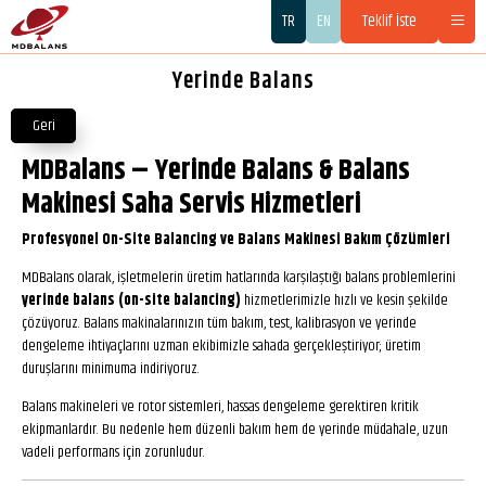
TR
EN
Teklif İste
Yerinde Balans
Geri
MDBalans – Yerinde Balans & Balans
Makinesi Saha Servis Hizmetleri
Profesyonel On-Site Balancing ve Balans Makinesi Bakım Çözümleri
MDBalans olarak, işletmelerin üretim hatlarında karşılaştığı balans problemlerini
yerinde balans (on-site balancing)
hizmetlerimizle hızlı ve kesin şekilde
çözüyoruz. Balans makinalarınızın tüm bakım, test, kalibrasyon ve yerinde
dengeleme ihtiyaçlarını uzman ekibimizle sahada gerçekleştiriyor; üretim
duruşlarını minimuma indiriyoruz.
Balans makineleri ve rotor sistemleri, hassas dengeleme gerektiren kritik
ekipmanlardır. Bu nedenle hem düzenli bakım hem de yerinde müdahale, uzun
vadeli performans için zorunludur.