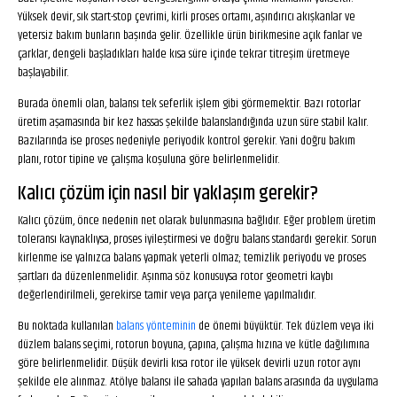
Yüksek devir, sık start-stop çevrimi, kirli proses ortamı, aşındırıcı akışkanlar ve
yetersiz bakım bunların başında gelir. Özellikle ürün birikmesine açık fanlar ve
çarklar, dengeli başladıkları halde kısa süre içinde tekrar titreşim üretmeye
başlayabilir.
Burada önemli olan, balansı tek seferlik işlem gibi görmemektir. Bazı rotorlar
üretim aşamasında bir kez hassas şekilde balanslandığında uzun süre stabil kalır.
Bazılarında ise proses nedeniyle periyodik kontrol gerekir. Yani doğru bakım
planı, rotor tipine ve çalışma koşuluna göre belirlenmelidir.
Kalıcı çözüm için nasıl bir yaklaşım gerekir?
Kalıcı çözüm, önce nedenin net olarak bulunmasına bağlıdır. Eğer problem üretim
toleransı kaynaklıysa, proses iyileştirmesi ve doğru balans standardı gerekir. Sorun
kirlenme ise yalnızca balans yapmak yeterli olmaz; temizlik periyodu ve proses
şartları da düzenlenmelidir. Aşınma söz konusuysa rotor geometri kaybı
değerlendirilmeli, gerekirse tamir veya parça yenileme yapılmalıdır.
Bu noktada kullanılan
balans yönteminin
de önemi büyüktür. Tek düzlem veya iki
düzlem balans seçimi, rotorun boyuna, çapına, çalışma hızına ve kütle dağılımına
göre belirlenmelidir. Düşük devirli kısa rotor ile yüksek devirli uzun rotor aynı
şekilde ele alınmaz. Atölye balansı ile sahada yapılan balans arasında da uygulama