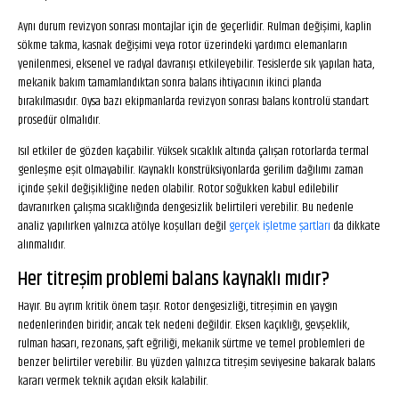
Aynı durum revizyon sonrası montajlar için de geçerlidir. Rulman değişimi, kaplin
sökme takma, kasnak değişimi veya rotor üzerindeki yardımcı elemanların
yenilenmesi, eksenel ve radyal davranışı etkileyebilir. Tesislerde sık yapılan hata,
mekanik bakım tamamlandıktan sonra balans ihtiyacının ikinci planda
bırakılmasıdır. Oysa bazı ekipmanlarda revizyon sonrası balans kontrolü standart
prosedür olmalıdır.
Isıl etkiler de gözden kaçabilir. Yüksek sıcaklık altında çalışan rotorlarda termal
genleşme eşit olmayabilir. Kaynaklı konstrüksiyonlarda gerilim dağılımı zaman
içinde şekil değişikliğine neden olabilir. Rotor soğukken kabul edilebilir
davranırken çalışma sıcaklığında dengesizlik belirtileri verebilir. Bu nedenle
analiz yapılırken yalnızca atölye koşulları değil
gerçek işletme şartları
da dikkate
alınmalıdır.
Her titreşim problemi balans kaynaklı mıdır?
Hayır. Bu ayrım kritik önem taşır. Rotor dengesizliği, titreşimin en yaygın
nedenlerinden biridir; ancak tek nedeni değildir. Eksen kaçıklığı, gevşeklik,
rulman hasarı, rezonans, şaft eğriliği, mekanik sürtme ve temel problemleri de
benzer belirtiler verebilir. Bu yüzden yalnızca titreşim seviyesine bakarak balans
kararı vermek teknik açıdan eksik kalabilir.