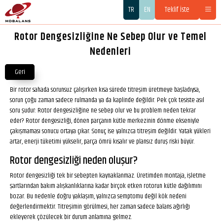
TR
EN
Teklif İste
Rotor Dengesizliğine Ne Sebep Olur ve Temel
Nedenleri
Geri
Bir rotor sahada sorunsuz çalışırken kısa sürede titreşim üretmeye başladıysa,
sorun çoğu zaman sadece rulmanda ya da kaplinde değildir. Pek çok tesiste asıl
soru şudur: Rotor dengesizliğine ne sebep olur ve bu problem neden tekrar
eder? Rotor dengesizliği, dönen parçanın kütle merkezinin dönme ekseniyle
çakışmaması sonucu ortaya çıkar. Sonuç ise yalnızca titreşim değildir. Yatak yükleri
artar, enerji tüketimi yükselir, parça ömrü kısalır ve plansız duruş riski büyür.
Rotor dengesizliği neden oluşur?
Rotor dengesizliği tek bir sebepten kaynaklanmaz. Üretimden montaja, işletme
şartlarından bakım alışkanlıklarına kadar birçok etken rotorun kütle dağılımını
bozar. Bu nedenle doğru yaklaşım, yalnızca semptomu değil kök nedeni
değerlendirmektir. Titreşimin görülmesi, her zaman sadece balans ağırlığı
ekleyerek çözülecek bir durum anlamına gelmez.