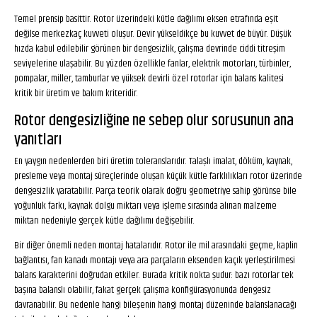
Temel prensip basittir. Rotor üzerindeki kütle dağılımı eksen etrafında eşit
değilse merkezkaç kuvveti oluşur. Devir yükseldikçe bu kuvvet de büyür. Düşük
hızda kabul edilebilir görünen bir dengesizlik, çalışma devrinde ciddi titreşim
seviyelerine ulaşabilir. Bu yüzden özellikle fanlar, elektrik motorları, türbinler,
pompalar, miller, tamburlar ve yüksek devirli özel rotorlar için balans kalitesi
kritik bir üretim ve bakım kriteridir.
Rotor dengesizliğine ne sebep olur sorusunun ana
yanıtları
En yaygın nedenlerden biri üretim toleranslarıdır. Talaşlı imalat, döküm, kaynak,
presleme veya montaj süreçlerinde oluşan küçük kütle farklılıkları rotor üzerinde
dengesizlik yaratabilir. Parça teorik olarak doğru geometriye sahip görünse bile
yoğunluk farkı, kaynak dolgu miktarı veya işleme sırasında alınan malzeme
miktarı nedeniyle gerçek kütle dağılımı değişebilir.
Bir diğer önemli neden montaj hatalarıdır. Rotor ile mil arasındaki geçme, kaplin
bağlantısı, fan kanadı montajı veya ara parçaların eksenden kaçık yerleştirilmesi
balans karakterini doğrudan etkiler. Burada kritik nokta şudur: bazı rotorlar tek
başına balanslı olabilir, fakat gerçek çalışma konfigürasyonunda dengesiz
davranabilir. Bu nedenle hangi bileşenin hangi montaj düzeninde balanslanacağı