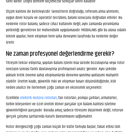
farkı vardır. Doğru yöntem seçilmezse sonuçlar sınırlı kalabilir.
Ölçüm kalitesi de belirleyicidir. Sensörlerin doğruluğu, referans alma yöntemi,
uygun devir koşulu ve operatör tecrübesi, balans sonucunu doğrudan etkiler. Bu
nedenle rotor balansı, sadece cihaz kullanımı değil, aynı zamanda yorumlama
yetkinliği gerektiren bir mühendislik uygulamasıdır. MDBALANS gibi bu alana odaklı
teknik yapılar, hem ekipman hem saha deneyimi tarafında bu nedenle değer
üretir.
Ne zaman profesyonel değerlendirme gerekir?
Titreşim tekrar ediyorsa, yapılan balans işlemi kısa sürede bozuluyorsa veya rotor
revizyon sonrası farklı davranıyorsa profesyonel analiz gerekir. Aynı şekilde
yüksek kritik öneme sahip ekipmanlarda deneme-yanılma yaklaşımı maliyetli
olabilir. Üretim kaybı, güvenlik riski ve ekipman hasarı düşünüldüğünde, kök
neden analizi ile ilerlemek çoğu zaman en ekonomik seçenektir.
Özellikle
elektrik motoru rotorları
, fan rotorları, pompa çarkları, armatürler,
türbin bileşenleri ve özel üretim döner parçalar için balans kalitesi işletme
güvenilirliğinin parçasıdır. Burada amaç sadece titreşimi düşürmek değil, rotorun
gerçek çalışma şartlarında kararlı davranmasını sağlamaktır.
Rotor dengesizliği çoğu zaman küçük bir kütle farkıyla başlar, fakat etkisi tüm