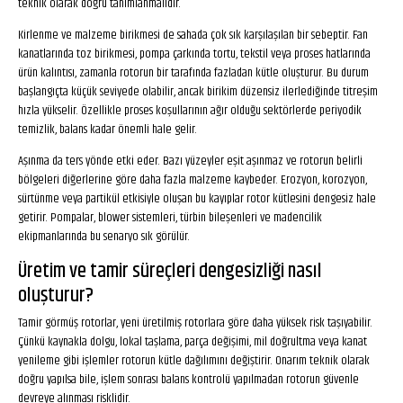
teknik olarak doğru tanımlanmalıdır.
Kirlenme ve malzeme birikmesi de sahada çok sık karşılaşılan bir sebeptir. Fan
kanatlarında toz birikmesi, pompa çarkında tortu, tekstil veya proses hatlarında
ürün kalıntısı, zamanla rotorun bir tarafında fazladan kütle oluşturur. Bu durum
başlangıçta küçük seviyede olabilir, ancak birikim düzensiz ilerlediğinde titreşim
hızla yükselir. Özellikle proses koşullarının ağır olduğu sektörlerde periyodik
temizlik, balans kadar önemli hale gelir.
Aşınma da ters yönde etki eder. Bazı yüzeyler eşit aşınmaz ve rotorun belirli
bölgeleri diğerlerine göre daha fazla malzeme kaybeder. Erozyon, korozyon,
sürtünme veya partikül etkisiyle oluşan bu kayıplar rotor kütlesini dengesiz hale
getirir. Pompalar, blower sistemleri, türbin bileşenleri ve madencilik
ekipmanlarında bu senaryo sık görülür.
Üretim ve tamir süreçleri dengesizliği nasıl
oluşturur?
Tamir görmüş rotorlar, yeni üretilmiş rotorlara göre daha yüksek risk taşıyabilir.
Çünkü kaynakla dolgu, lokal taşlama, parça değişimi, mil doğrultma veya kanat
yenileme gibi işlemler rotorun kütle dağılımını değiştirir. Onarım teknik olarak
doğru yapılsa bile, işlem sonrası balans kontrolü yapılmadan rotorun güvenle
devreye alınması risklidir.