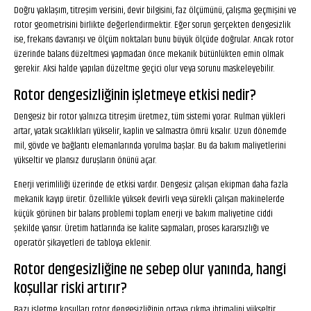
Doğru yaklaşım, titreşim verisini, devir bilgisini, faz ölçümünü, çalışma geçmişini ve
rotor geometrisini birlikte değerlendirmektir. Eğer sorun gerçekten dengesizlik
ise, frekans davranışı ve ölçüm noktaları bunu büyük ölçüde doğrular. Ancak rotor
üzerinde balans düzeltmesi yapmadan önce mekanik bütünlükten emin olmak
gerekir. Aksi halde yapılan düzeltme geçici olur veya sorunu maskeleyebilir.
Rotor dengesizliğinin işletmeye etkisi nedir?
Dengesiz bir rotor yalnızca titreşim üretmez, tüm sistemi yorar. Rulman yükleri
artar, yatak sıcaklıkları yükselir, kaplin ve salmastra ömrü kısalır. Uzun dönemde
mil, gövde ve bağlantı elemanlarında yorulma başlar. Bu da bakım maliyetlerini
yükseltir ve plansız duruşların önünü açar.
Enerji verimliliği üzerinde de etkisi vardır. Dengesiz çalışan ekipman daha fazla
mekanik kayıp üretir. Özellikle yüksek devirli veya sürekli çalışan makinelerde
küçük görünen bir balans problemi toplam enerji ve bakım maliyetine ciddi
şekilde yansır. Üretim hatlarında ise kalite sapmaları, proses kararsızlığı ve
operatör şikayetleri de tabloya eklenir.
Rotor dengesizliğine ne sebep olur yanında, hangi
koşullar riski artırır?
Bazı işletme koşulları rotor dengesizliğinin ortaya çıkma ihtimalini yükseltir.