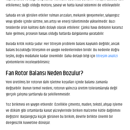
etkilemez; bağlı olduğu motoru, şaseyi ve hatta kanal sistemini de etkileyebilir.
Sahada en sık görülen etkiler rulman arızaları, mekanik gevşemeler, salyangoz
veya gövde içinde sürtme, ses artışı ve enerji tüketiminde yükselmedir. Bazı
tesislerde ürün kalitesi dahi dolaylı olarak etkilenir. Çünkü hava debisinin kararsız
hale gelmesi, prosesin hassas olduğu hatlarda dalgalanma yaratabilir.
Burada kritik nokta şudur: Her titreşim problemi balans kaynaklı değildir, ancak
balans bozukluğu titreşimin en yaygın nedenlerinden biridir. Bu nedenle doğru
teşhis, doğru müdahale kadar önemlidir. Daha detaylı bilgi için
titreşim analizi
yöntemlerini inceleyebilirsiniz.
Fan Rotor Balansı Neden Bozulur?
Yeni üretilmiş bir rotorun dahi işletme koşulları içinde balansı zamanla
değişebilir. Bunun temel nedeni, rotorun yalnızca üretim toleranslarıyla değil
gerçek çalışma şartlarıyla da şekillenmesidir.
Toz birikmesi en yaygın etkendir. Özellikle çimento, maden, tekstil, ahşap işleme
ve döküm gibi ortamlarda kanat yüzeylerinde biriken malzeme kütle dağılımını
değiştirir. Başlangıçta küçük görünen bu birikim, devirle birlikte önemli bir
dengesizlik kuvvetine dönüşür.