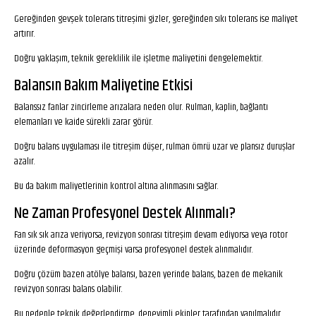
Gereğinden gevşek tolerans titreşimi gizler, gereğinden sıkı tolerans ise maliyet
artırır.
Doğru yaklaşım, teknik gereklilik ile işletme maliyetini dengelemektir.
Balansın Bakım Maliyetine Etkisi
Balanssız fanlar zincirleme arızalara neden olur. Rulman, kaplin, bağlantı
elemanları ve kaide sürekli zarar görür.
Doğru balans uygulaması ile titreşim düşer, rulman ömrü uzar ve plansız duruşlar
azalır.
Bu da bakım maliyetlerinin kontrol altına alınmasını sağlar.
Ne Zaman Profesyonel Destek Alınmalı?
Fan sık sık arıza veriyorsa, revizyon sonrası titreşim devam ediyorsa veya rotor
üzerinde deformasyon geçmişi varsa profesyonel destek alınmalıdır.
Doğru çözüm bazen atölye balansı, bazen yerinde balans, bazen de mekanik
revizyon sonrası balans olabilir.
Bu nedenle teknik değerlendirme, deneyimli ekipler tarafından yapılmalıdır.