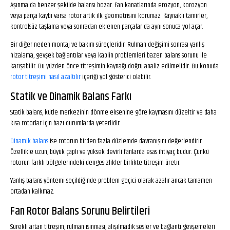
Aşınma da benzer şekilde balansı bozar. Fan kanatlarında erozyon, korozyon
veya parça kaybı varsa rotor artık ilk geometrisini korumaz. Kaynaklı tamirler,
kontrolsüz taşlama veya sonradan eklenen parçalar da aynı sonuca yol açar.
Bir diğer neden montaj ve bakım süreçleridir. Rulman değişimi sonrası yanlış
hizalama, gevşek bağlantılar veya kaplin problemleri bazen balans sorunu ile
karışabilir. Bu yüzden önce titreşimin kaynağı doğru analiz edilmelidir. Bu konuda
rotor titreşimi nasıl azaltılır
içeriği yol gösterici olabilir.
Statik ve Dinamik Balans Farkı
Statik balans, kütle merkezinin dönme eksenine göre kaymasını düzeltir ve daha
kısa rotorlar için bazı durumlarda yeterlidir.
Dinamik balans
ise rotorun birden fazla düzlemde davranışını değerlendirir.
Özellikle uzun, büyük çaplı ve yüksek devirli fanlarda esas ihtiyaç budur. Çünkü
rotorun farklı bölgelerindeki dengesizlikler birlikte titreşim üretir.
Yanlış balans yöntemi seçildiğinde problem geçici olarak azalır ancak tamamen
ortadan kalkmaz.
Fan Rotor Balans Sorunu Belirtileri
Sürekli artan titreşim, rulman ısınması, alışılmadık sesler ve bağlantı gevşemeleri