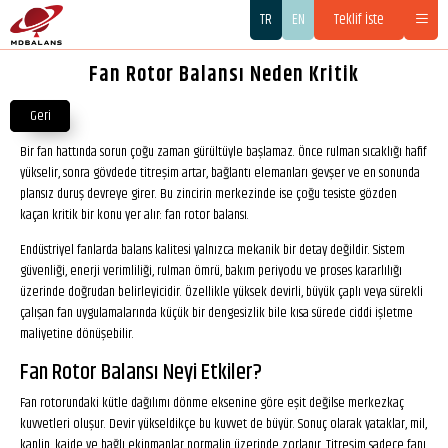
TR
EN
Teklif İste
Fan Rotor Balansı Neden Kritik
Geri
Bir fan hattında sorun çoğu zaman gürültüyle başlamaz. Önce rulman sıcaklığı hafif
yükselir, sonra gövdede titreşim artar, bağlantı elemanları gevşer ve en sonunda
plansız duruş devreye girer. Bu zincirin merkezinde ise çoğu tesiste gözden
kaçan kritik bir konu yer alır: fan rotor balansı.
Endüstriyel fanlarda balans kalitesi yalnızca mekanik bir detay değildir. Sistem
güvenliği, enerji verimliliği, rulman ömrü, bakım periyodu ve proses kararlılığı
üzerinde doğrudan belirleyicidir. Özellikle yüksek devirli, büyük çaplı veya sürekli
çalışan fan uygulamalarında küçük bir dengesizlik bile kısa sürede ciddi işletme
maliyetine dönüşebilir.
Fan Rotor Balansı Neyi Etkiler?
Fan rotorundaki kütle dağılımı dönme eksenine göre eşit değilse merkezkaç
kuvvetleri oluşur. Devir yükseldikçe bu kuvvet de büyür. Sonuç olarak yataklar, mil,
kaplin, kaide ve bağlı ekipmanlar normalin üzerinde zorlanır. Titreşim sadece fanı