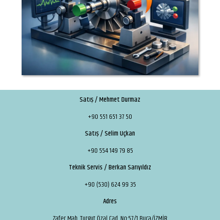
Satış / Mehmet Durmaz
+90 551 651 37 50
Satış / Selim Uçkan
+90 554 149 79 85
Teknik Servis / Berkan Sarıyıldız
+90 (530) 624 99 35
Adres
Zafer Mah. Turgut Özal Cad. No:57/1 Buca/İZMİR