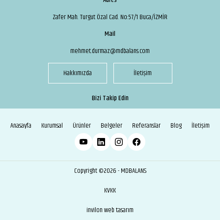
Adres
Zafer Mah. Turgut Özal Cad. No:57/1 Buca/İZMİR
Mail
mehmet.durmaz@mdbalans.com
Hakkımızda
İletişim
Bizi Takip Edin
Anasayfa
Kurumsal
Ürünler
Belgeler
Referanslar
Blog
İletişim
Copyright ©2026 - MDBALANS
KVKK
invilon web tasarım