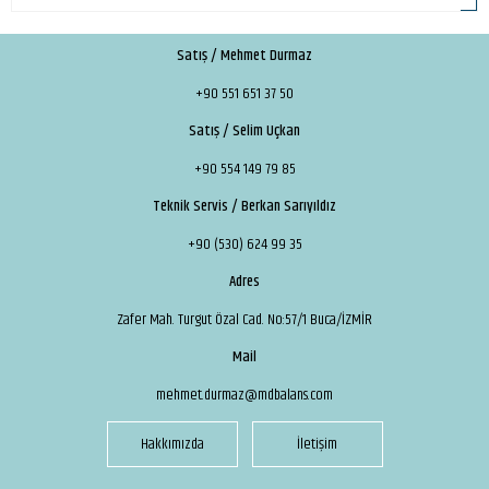
Satış / Mehmet Durmaz
+90 551 651 37 50
Satış / Selim Uçkan
+90 554 149 79 85
Teknik Servis / Berkan Sarıyıldız
+90 (530) 624 99 35
Adres
Zafer Mah. Turgut Özal Cad. No:57/1 Buca/İZMİR
Mail
mehmet.durmaz@mdbalans.com
Hakkımızda
İletişim