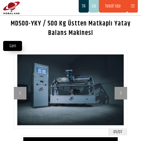
TR
EN
Teklif İste
MD500-YKY / 500 Kg Üstten Matkaplı Yatay
Balans Makinesi
Geri
01/07