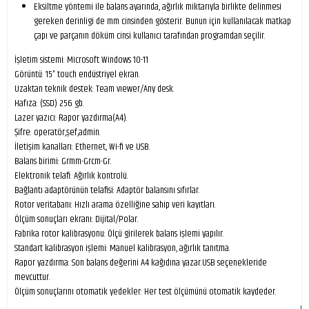
Eksiltme yöntemi ile balans ayarında, ağırlık miktarıyla birlikte delinmesi
gereken derinligi de mm cinsinden gösterir. Bunun için kullanılacak matkap
çapı ve parçanın döküm cinsi kullanıcı tarafından programdan seçilir.
İşletim sistemi: Microsoft Windows 10-11
Görüntü: 15” touch endüstriyel ekran.
Uzaktan teknik destek: Team vıewer/Any desk.
Hafıza: (SSD) 256 gb.
Lazer yazıcı: Rapor yazdırma(A4).
Şifre: operatör,şef,admin.
İletişim kanalları: Ethernet, Wi-fi ve USB.
Balans birimi: Grmm-Grcm-Gr.
Elektronik telafi: Ağırlık kontrolü.
Bağlantı adaptörünün telafisi: Adaptör balansını sıfırlar.
Rotor veritabanı: Hızlı arama özelliğine sahip veri kayıtları.
Ölçüm sonuçları ekranı: Dijital/Polar.
Fabrika rotor kalibrasyonu: Ölçü girilerek balans işlemi yapılır.
Standart kalibrasyon işlemi: Manuel kalibrasyon, ağırlık tanıtma.
Rapor yazdırma: Son balans değerini A4 kağıdına yazar.USB seçenekleride
mevcuttur.
Ölçüm sonuçlarını otomatik yedekler: Her test ölçümünü otomatik kaydeder.