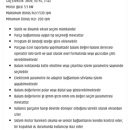
Güç-Elektrik: 380V, 50 Hz, 3 faz
Motor gücü: 5.5 kW
Maksimum dönüş hızı:1.530 rpm
Minumum Dönüş Hızı: 200 rpm
Statik ve dinamik ekran seçimi mümkündür.
Parça bağlantısına uygun tip seçeneği mevcuttur
Program dil desteği isteğe göre eklenebilir.
Parçaya özel raporlama yapılmaktadır balans değeri-balans derecesi-
operatör ismi-tarih ve saat olarak exel formatında veya yazıcıdan çıktı
verebilmektedir.
Balans noktasında kütle eksiltme veya çıkartma işlemi parametre sayesinde
seçilebilir.
Elektronik parametre ile adaptör bağlantısını sıfırlama işlemi
yapabilmektedir.
Balans değerlerini polar veya dijital sayı gösterebilmektedir.
Balans değerlerini gr-grmm-grcm-nmm-ons değeri seçim parametresi
mevcuttur.
Kullanıcı parçanın hangi devirde dönüyor olduğunu sürekli olarak ekrandan
izler.
Sistem motor hareketi okuma ve sensör bağlantılarını kendisi kontrol eder,
bir kopukluk vs. durumunda kullanıcıyı ikaz eder.