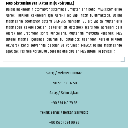
Mes Sistemine Veri Aktarımı(OPSİYONEL)
Balans makinesinin otomasyon sisteminde , müşterilerin kendi MES sistemlerine
gerekli bilgileri çekmeleri için gerekli alt yapı hazır bulunmaktadır. Balans
makinesinin otomasyon sistemi SIEMENS markadır. Bu alt yapıda müşterilerin
makineden çekebilecekleri değerler bir datablock içerisinde adresleri belli
olarak her üretimden sonra güncellenir. Müşterinin mevcutta kullandığı MES
sistemi makine içerisinde bulunan bu datablock üzerinden gerekli bilgileri
okuyarak kendi serverında depolar ve yorumlar. Mevcut balans makinesinde
aşağıdaki resimde görüldüğü üzere makine bilgileri MES sistemi ile paylaşılır.
Satış / Mehmet Durmaz
+90 551 651 37 50
Satış / Selim Uçkan
+90 554 149 79 85
Teknik Servis / Berkan Sarıyıldız
+90 (530) 624 99 35