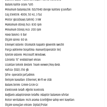
Balans kalite oranı: %95
Minumum balanssızlık: ISO21940 denge kalitesi g sınıfları
Güç-Elektrik: 400V, 50 Hz, 3 faz
Motor gücü(kayış tahrik): 3 kW
Maksimum dönüş hızı: 830 rpm
Minumum Dönüş Hızı: 200 rpm
Hava basıncı: 6 bar
Ölçüm süresi: 60 sn.
Emniyet sistemi: Otomatik kapaklı güvenlik swichli
Parça yükleme boşaltma: manuel(operatör ile)
İşletim sistemi: Microsoft Windows.
Görüntü: 15” endüstriyel ekran.
Uzaktan teknik destek: Team vıewer/Any desk.
Hafıza: (SSD) 256 gb.
Şifre: operatör,şef,admin.
İletişim kanalları: Ethernet, Wi-fi ve USB.
Balans birimi: Grmm-Grcm-Gr.
Elektronik telafi: Ağırlık kontrolü.
Bağlantı adaptörünün telafisi: Adaptör balansını sıfırlar.
Rotor veritabanı: Hızlı arama özelliğine sahip veri kayıtları.
Ölçüm sonuçları ekranı: Dijital/Polar.