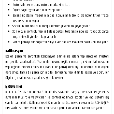
Rotor sabitleme pensi rotoru merkezine iter.
Ölçüm başlar gramlar okunur stop eder.
Balans noktasını frezenin altına konumlar hidrolik klempler kitler freze
kesme işlemini yapar.
Sistem üzerindeki tüm kompenentler güvenli bölgeye çekilir.
Son ölçüm kontrolü yapılır balans değeri tolerans içinde ise robot ok parça
boşalt sinyali gönderir kapılar açılır.
Robot parçayı alır boşalttım sinyali verir balans makinası hazır konuma gelir.
Kalibrasyon
Etalon parça ve sertifikalı kalibrasyon ağırlığı ile işlem yapılır(etalon müşteri
parçası ile yapılacaktır). Yazılımda mevcut seçilen parça için gram kalibrasyonu
yapıldığında model dönüşümü (farklı bir parça) olmadığı müddetçe kalibrasyon
gerekmez. Farklı bir parça için model dönüşümü yapıldığında hassas ve doğru bir
ölçüm için kalibrasyon yapılması gerekmektedir.
İş Güvenliği
Kapalı kafes sistemi operatörün dönüş sırasında parçaya temasını engeller İş
güvenliği PILZ röle ve swıchler ile kontrol edilir.Acil stoplar ve kapı sistemi ısg
standartlarındadır. Kullanıcı Yetki Sınırlandırma Otomasyon ekranında ADMİN-ŞEF-
OPERATÖR şifreleri verilir kritik mudahale yetkili kullanıcılar tarafından yapılır.