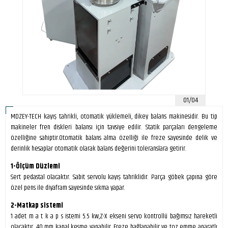
01/04
MDZEY-TECH kayış tahrikli, otomatik yüklemeli, dikey balans makinesidir. Bu tip
makineler fren diskleri balansı için tavsiye edilir. Statik parçaları dengeleme
özelliğine sahiptir.Otomatik balans alma özelliği ile freze sayesinde delik ve
derinlik hesaplar otomatik olarak balans değerini toleranslara getirir.
1-Ölçüm Düzlemi
Sert pedastal olacaktır. Sabit servolu kayış tahriklidir. Parça göbek çapına göre
özel pens ile diyafram sayesinde sıkma yapar.
2-Matkap sistemi
1 adet m a t k a p s istemi 5.5 kw,Z-X ekseni servo kontrollü bağımsız hareketli
olacaktır. 40 mm kanal kesme yapabilir. Freze bağlanabilir ve toz emme aparatlı