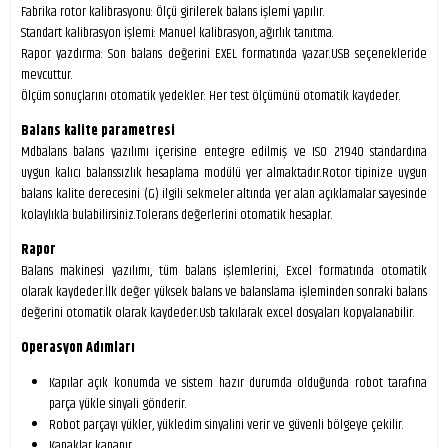
Fabrika rotor kalibrasyonu: Ölçü girilerek balans işlemi yapılır.
Standart kalibrasyon işlemi: Manuel kalibrasyon, ağırlık tanıtma.
Rapor yazdırma: Son balans değerini EXEL formatında yazar.USB seçenekleride
mevcuttur.
Ölçüm sonuçlarını otomatik yedekler: Her test ölçümünü otomatik kaydeder.
Balans kalite parametresi
Mdbalans balans yazılımı içerisine entegre edilmiş ve ISO 21940 standardına
uygun kalıcı balanssızlık hesaplama modülü yer almaktadır.Rotor tipinize uygun
balans kalite derecesini (G) ilgili sekmeler altında yer alan açıklamalar sayesinde
kolaylıkla bulabilirsiniz.Tolerans değerlerini otomatik hesaplar.
Rapor
Balans makinesi yazılımı, tüm balans işlemlerini, Excel formatında otomatik
olarak kaydeder.İlk değer yüksek balans ve balanslama işleminden sonraki balans
değerini otomatik olarak kaydeder.Usb takılarak excel dosyaları kopyalanabilir.
Operasyon Adımları
Kapılar açık konumda ve sistem hazır durumda olduğunda robot tarafına
parça yükle sinyali gönderir.
Robot parçayı yükler, yükledim sinyalini verir ve güvenli bölgeye çekilir.
Kapaklar kapanır.