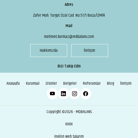
Adres
Zafer Mah. Turgut Özal Cad. No:57/1 Buca/İZMİR
Mail
mehmet.durmaz@mdbalans.com
Hakkımızda
İletişim
Bizi Takip Edin
Anasayfa
Kurumsal
Ürünler
Belgeler
Referanslar
Blog
İletişim
Copyright ©2026 - MDBALANS
KVKK
invilon web tasarım