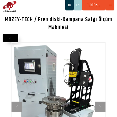
TR
EN
Teklif İste
MDZEY-TECH / Fren diski-Kampana Salgı Ölçüm
Makinesi
Geri