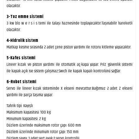
olacaktır.
3-Toz emme sistemi
3 kw blo w e r s i s temi ile talaşı haznesinde toplayacaktır.Taşınabilir hareketli
olacaktır.
4-Hidrolik sistem
Matkap kesme sırasında 2 adet çene piston yardımı ile rotoru kitleme yapacaktır.
5-Kafes sistemi
Lineer kızak ve piston yardımı ile otomatik aç-kapa yapar. Pılz güvenlik sistemi
ile kapak açık ise sistem çalışmaz.Swıch ile kapak kapalı kontrolünü sağlar.
6-Robot sistemi
Servo ile lineer kızak sisteminde X ekseni mevcuttur.Bağımsız 2 adet Z ekseni
yardımı ile parça taşıma yapar.
Tahrik tipi: Kayışlı
Maksimum kapasitesi: 100 kg
Minumum kapasitesi: 2 kg
Düzlem üzerinde maksimum rotor çapı: 600 mm
Düzlem üzerinde minumum rotor çapı: 150 mm
Düzlem sayısı: 1 adet sert ayak-1 servo kontrollü