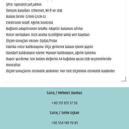
Şifre: operatör,şef,admin.
İletişim kanalları: Ethernet, Wi-fi ve USB.
Balans birimi: Grmm-Grcm-Gr.
Elektronik telafi: Ağırlık kontrolü.
Bağlantı adaptörünün telafisi: Adaptör balansını sıfırlar.
Rotor veritabanı: Hızlı arama özelliğine sahip veri kayıtları.
Ölçüm sonuçları ekranı: Dijital/Polar.
Fabrika rotor kalibrasyonu: Ölçü girilerek balans işlemi yapılır.
Standart kalibrasyon işlemi: Manuel kalibrasyon, ağırlık tanıtma.
Rapor yazdırma: Son balans değerini A4 kağıdına yazar.USB seçenekleride
mevcuttur.
Ölçüm sonuçlarını otomatik yedekler: Her test ölçümünü otomatik kaydeder.
Satış / Mehmet Durmaz
+90 551 651 37 50
Satış / Selim Uçkan
+90 554 149 79 85