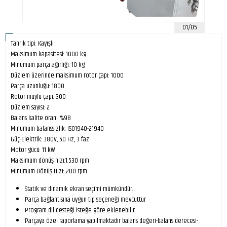
01/05
Tahrik tipi: Kayışlı
Maksimum kapasitesi: 1000 kg
Minumum parça ağırlığı: 10 kg
Düzlem üzerinde maksimum rotor çapı: 1000
Parça uzunluğu: 1800
Rotor muylu çapı: 300
Düzlem sayısı: 2
Balans kalite oranı: %98
Minumum balanssızlık: ISO1940-21940
Güç-Elektrik: 380V, 50 Hz, 3 faz
Motor gücü: 11 kW
Maksimum dönüş hızı:1.530 rpm
Minumum Dönüş Hızı: 200 rpm
Statik ve dinamik ekran seçimi mümkündür.
Parça bağlantısına uygun tip seçeneği mevcuttur
Program dil desteği isteğe göre eklenebilir.
Parçaya özel raporlama yapılmaktadır balans değeri-balans derecesi-