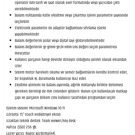
operatör ismi-tarih ve saat olarak exel formatında veya yazıcıdan çıktı
verebilmektedir.
Balans noktasında kütle eksiltme veya çıkartma işlemi parametre sayesinde
seçilebilir.
Elektronik parametre ile adaptör bağlantısını sıfırlama işlemi
yapabilmektedir.
Balans değerlerini polar veya dijital sayı gösterebilmektedir.
Balans değerlerini gr-grmm-grcm-nmm-ons değeri seçim parametresi
mevcuttur.
Kullanıcı parçanın hangi devirde dönüyor olduğunu sürekli olarak ekrandan
izler.
Sistem motor hareketi okuma ve sensör bağlantılarını kendisi kontrol eder,
bir kopukluk vs. durumunda kullanıcıyı ikaz eder.
Eksiltme yöntemi ile balans ayarında, ağırlık miktarıyla birlikte delinmesi
gereken derinligi de mm cinsinden gösterir. Bunun için kullanılacak matkap
çapı ve parçanın döküm cinsi kullanıcı tarafından programdan seçilir.
İşletim sistemi: Microsoft Windows 10-11
Görüntü: 15” touch endüstriyel ekran.
Uzaktan teknik destek: Team vıewer/Any desk.
Hafıza: (SSD) 256 gb.
Lazer yazıcı: Rapor yazdırma(A4).