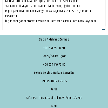
Fabrika rotor kalibrasyonu: Ölçü girilerek balans işlemi yapılır.
Standart kalibrasyon işlemi: Manuel kalibrasyon, ağırlık tanıtma.
Rapor yazdırma: Son balans değerini A4 kağıdına yazar.USB seçenekleride
mevcuttur.
Ölçüm sonuçlarını otomatik yedekler: Her test ölçümünü otomatik kaydeder.
Satış / Mehmet Durmaz
+90 551 651 37 50
Satış / Selim Uçkan
+90 554 149 79 85
Teknik Servis / Berkan Sarıyıldız
+90 (530) 624 99 35
Adres
Zafer Mah. Turgut Özal Cad. No:57/1 Buca/İZMİR
Mail