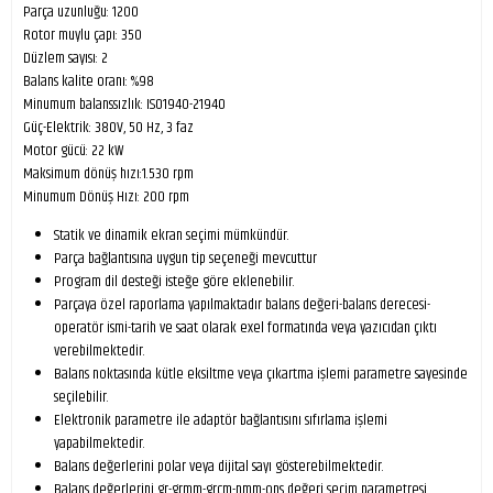
Parça uzunluğu: 1200
Rotor muylu çapı: 350
Düzlem sayısı: 2
Balans kalite oranı: %98
Minumum balanssızlık: ISO1940-21940
Güç-Elektrik: 380V, 50 Hz, 3 faz
Motor gücü: 22 kW
Maksimum dönüş hızı:1.530 rpm
Minumum Dönüş Hızı: 200 rpm
Statik ve dinamik ekran seçimi mümkündür.
Parça bağlantısına uygun tip seçeneği mevcuttur
Program dil desteği isteğe göre eklenebilir.
Parçaya özel raporlama yapılmaktadır balans değeri-balans derecesi-
operatör ismi-tarih ve saat olarak exel formatında veya yazıcıdan çıktı
verebilmektedir.
Balans noktasında kütle eksiltme veya çıkartma işlemi parametre sayesinde
seçilebilir.
Elektronik parametre ile adaptör bağlantısını sıfırlama işlemi
yapabilmektedir.
Balans değerlerini polar veya dijital sayı gösterebilmektedir.
Balans değerlerini gr-grmm-grcm-nmm-ons değeri seçim parametresi