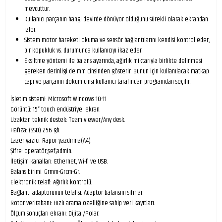
mevcuttur.
Kullanıcı parçanın hangi devirde dönüyor olduğunu sürekli olarak ekrandan
izler.
Sistem motor hareketi okuma ve sensör bağlantılarını kendisi kontrol eder,
bir kopukluk vs. durumunda kullanıcıyı ikaz eder.
Eksiltme yöntemi ile balans ayarında, ağırlık miktarıyla birlikte delinmesi
gereken derinligi de mm cinsinden gösterir. Bunun için kullanılacak matkap
çapı ve parçanın döküm cinsi kullanıcı tarafından programdan seçilir.
İşletim sistemi: Microsoft Windows 10-11
Görüntü: 15” touch endüstriyel ekran.
Uzaktan teknik destek: Team vıewer/Any desk.
Hafıza: (SSD) 256 gb.
Lazer yazıcı: Rapor yazdırma(A4).
Şifre: operatör,şef,admin.
İletişim kanalları: Ethernet, Wi-fi ve USB.
Balans birimi: Grmm-Grcm-Gr.
Elektronik telafi: Ağırlık kontrolü.
Bağlantı adaptörünün telafisi: Adaptör balansını sıfırlar.
Rotor veritabanı: Hızlı arama özelliğine sahip veri kayıtları.
Ölçüm sonuçları ekranı: Dijital/Polar.