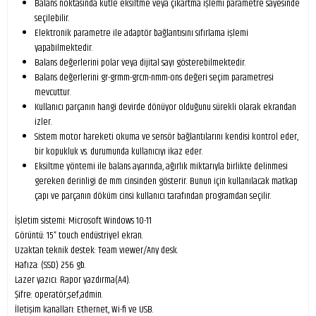
Balans noktasında kütle eksiltme veya çıkartma işlemi parametre sayesinde
seçilebilir.
Elektronik parametre ile adaptör bağlantısını sıfırlama işlemi
yapabilmektedir.
Balans değerlerini polar veya dijital sayı gösterebilmektedir.
Balans değerlerini gr-grmm-grcm-nmm-ons değeri seçim parametresi
mevcuttur.
Kullanıcı parçanın hangi devirde dönüyor olduğunu sürekli olarak ekrandan
izler.
Sistem motor hareketi okuma ve sensör bağlantılarını kendisi kontrol eder,
bir kopukluk vs. durumunda kullanıcıyı ikaz eder.
Eksiltme yöntemi ile balans ayarında, ağırlık miktarıyla birlikte delinmesi
gereken derinligi de mm cinsinden gösterir. Bunun için kullanılacak matkap
çapı ve parçanın döküm cinsi kullanıcı tarafından programdan seçilir.
İşletim sistemi: Microsoft Windows 10-11
Görüntü: 15” touch endüstriyel ekran.
Uzaktan teknik destek: Team vıewer/Any desk.
Hafıza: (SSD) 256 gb.
Lazer yazıcı: Rapor yazdırma(A4).
Şifre: operatör,şef,admin.
İletişim kanalları: Ethernet, Wi-fi ve USB.