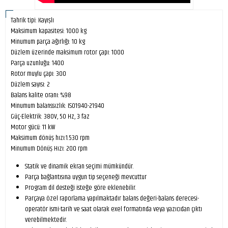
Tahrik tipi: Kayışlı
Maksimum kapasitesi: 1000 kg
Minumum parça ağırlığı: 10 kg
Düzlem üzerinde maksimum rotor çapı: 1000
Parça uzunluğu: 1400
Rotor muylu çapı: 300
Düzlem sayısı: 2
Balans kalite oranı: %98
Minumum balanssızlık: ISO1940-21940
Güç-Elektrik: 380V, 50 Hz, 3 faz
Motor gücü: 11 kW
Maksimum dönüş hızı:1.530 rpm
Minumum Dönüş Hızı: 200 rpm
Statik ve dinamik ekran seçimi mümkündür.
Parça bağlantısına uygun tip seçeneği mevcuttur
Program dil desteği isteğe göre eklenebilir.
Parçaya özel raporlama yapılmaktadır balans değeri-balans derecesi-
operatör ismi-tarih ve saat olarak exel formatında veya yazıcıdan çıktı
verebilmektedir.