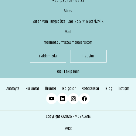
+90 (530) 624 99 35
Adres
Zafer Mah. Turgut Özal Cad. No:57/1 Buca/İZMİR
Mail
mehmet.durmaz@mdbalans.com
Hakkımızda
İletişim
Bizi Takip Edin
Anasayfa
Kurumsal
Ürünler
Belgeler
Referanslar
Blog
İletişim
Copyright ©2026 - MDBALANS
KVKK