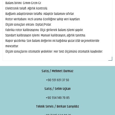
Balans birimi: Grmm-Grcm-Gr.
Elektronik telafi: Ağırlık kontrolü.
Bağlantı adaptörünün telafisi: Adaptör balansını sıfırlar.
Rotor veritabanı: Hızlı arama özelliğine sahip veri kayıtları.
Ölçüm sonuçları ekranı: Dijital/Polar.
Fabrika rotor kalibrasyonu: Ölçü girilerek balans işlemi yapılır.
Standart kalibrasyon işlemi: Manuel kalibrasyon, ağırlık tanıtma.
Rapor yazdırma: Son balans değerini A4 kağıdına yazar.USB seçenekleride
mevcuttur.
Ölçüm sonuçlarını otomatik yedekler: Her test ölçümünü otomatik kaydeder.
Satış / Mehmet Durmaz
+90 551 651 37 50
Satış / Selim Uçkan
+90 554 149 79 85
Teknik Servis / Berkan Sarıyıldız