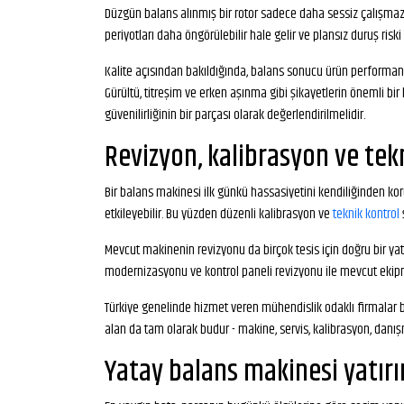
Düzgün balans alınmış bir rotor sadece daha sessiz çalışmaz
periyotları daha öngörülebilir hale gelir ve plansız duruş risk
Kalite açısından bakıldığında, balans sonucu ürün performans
Gürültü, titreşim ve erken aşınma gibi şikayetlerin önemli b
güvenilirliğinin bir parçası olarak değerlendirilmelidir.
Revizyon, kalibrasyon ve te
Bir balans makinesi ilk günkü hassasiyetini kendiliğinden ko
etkileyebilir. Bu yüzden düzenli kalibrasyon ve
teknik kontrol
Mevcut makinenin revizyonu da birçok tesis için doğru bir yat
modernizasyonu ve kontrol paneli revizyonu ile mevcut ekipman
Türkiye genelinde hizmet veren mühendislik odaklı firmalar b
alan da tam olarak budur - makine, servis, kalibrasyon, danışm
Yatay balans makinesi yatırı