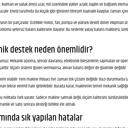
. Rulman ve yatak ömrü uzar, mil üzerindeki yükler azalır, kaplin ve bağlantı el
i azalır. Enerji tarafında da küçük gibi görünen titreşim kaynaklı kayıplar zaman için
ının bir parçasıdır. Özellikle motor, fan, pompa ve yüksek devirli döner ekipman ür
ir bölümü yetersiz balans kalitesine dayanır. Bu nedenle yatay balans makinesi, ür
knik destek neden önemlidir?
rumaz. Mekanik aşınma, sensör davranışı, elektronik bileşenlerin sapmaları ve opera
şarttır. Ölçüm sistemi güven vermiyorsa, alınan balans değeri de güvenilir değildir.
ırım olabilir. Yeni makine ihtiyacı her zaman tek çözüm değildir. Bazı durumlarda t
 tekrar verimli hale getirilebilir. Burada karar, makinenin temel mekanik sağlığın
u noktada fark yaratır. Sadece makine satmak değil, ölçüm kalitesini sürdürülebili
anlık ve satış sonrası desteği birlikte ele almak.
mında sık yapılan hatalar