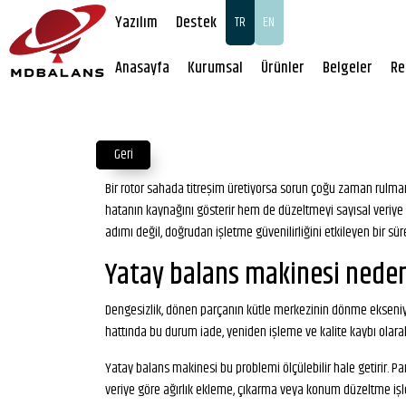
Yazılım
Destek
TR
EN
Anasayfa
Kurumsal
Ürünler
Belgeler
Re
Geri
Bir rotor sahada titreşim üretiyorsa sorun çoğu zaman rulman
hatanın kaynağını gösterir hem de düzeltmeyi sayısal veriye da
adımı değil, doğrudan işletme güvenilirliğini etkileyen bir süre
Yatay balans makinesi neden 
Dengesizlik, dönen parçanın kütle merkezinin dönme ekseniyle
hattında bu durum iade, yeniden işleme ve kalite kaybı olara
Yatay balans makinesi bu problemi ölçülebilir hale getirir. P
veriye göre ağırlık ekleme, çıkarma veya konum düzeltme işle