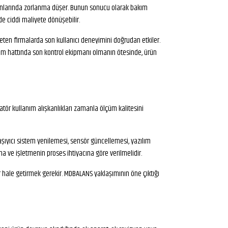
emanlarında zorlanma düşer. Bunun sonucu olarak bakım
de ciddi maliyete dönüşebilir.
eten firmalarda son kullanıcı deneyimini doğrudan etkiler.
etim hattında son kontrol ekipmanı olmanın ötesinde, ürün
tör kullanım alışkanlıkları zamanla ölçüm kalitesini
aşıyıcı sistem yenilemesi, sensör güncellemesi, yazılım
a ve işletmenin proses ihtiyacına göre verilmelidir.
r hale getirmek gerekir. MDBALANS yaklaşımının öne çıktığı