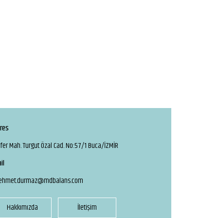
res
fer Mah. Turgut Özal Cad. No:57/1 Buca/İZMİR
il
ehmet.durmaz@mdbalans.com
Hakkımızda
İletişim