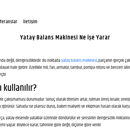
feranslar
İletişim
Yatay Balans Makinesi Ne İşe Yarar
da değil, dengesizliktedir. Bu noktada
yatay balans makinesi
, parçanın gerçek ça
yalı hale getirir. Özellikle mil, fan, armatür, tambur, pompa rotoru ve benzeri sili
çtir.
kullanılır?
 çakışmaması durumudur. Sonuç olarak titreşim artar, rulman ömrü kısalır, enerji tü
k görünür. Sahada ise plansız duruş, bakım maliyeti ve ekipman hasarı olarak karşı
arça, yatay eksende yataklar üzerinde döndürülür ve sensörler dengesizlik miktarını
mi yapar. Böylece karar, tahmine göre değil, ölçüme göre verilir.