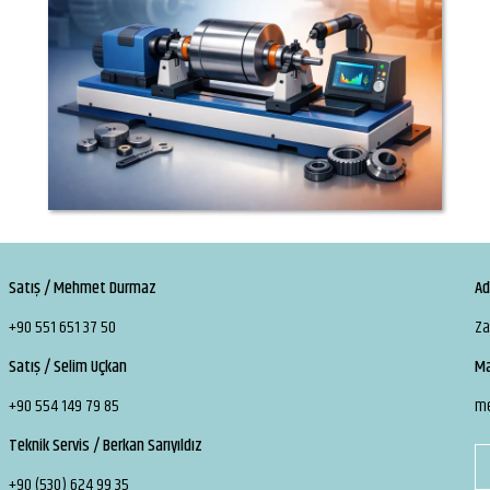
Satış / Mehmet Durmaz
Ad
+90 551 651 37 50
Za
Satış / Selim Uçkan
Ma
+90 554 149 79 85
m
Teknik Servis / Berkan Sarıyıldız
+90 (530) 624 99 35