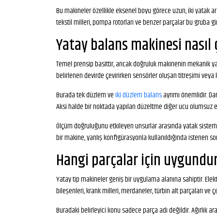
Bu makineler özellikle eksenel boyu görece uzun, iki yatak arası
tekstil milleri, pompa rotorları ve benzer parçalar bu gruba gir
Yatay balans makinesi nasıl ç
Temel prensip basittir, ancak doğruluk makinenin mekanik yapı
belirlenen devirde çevirirken sensörler oluşan titreşimi veya
Burada tek düzlem ve
iki düzlem balans
ayrımı önemlidir. Da
Aksi halde bir noktada yapılan düzeltme diğer ucu olumsuz et
Ölçüm doğruluğunu etkileyen unsurlar arasında yatak sistemi, 
bir makine, yanlış konfigürasyonla kullanıldığında istenen so
Hangi parçalar için uygundu
Yatay tip makineler geniş bir uygulama alanına sahiptir. Elek
bileşenleri, krank milleri, merdaneler, türbin alt parçaları v
Buradaki belirleyici konu sadece parça adı değildir. Ağırlık a