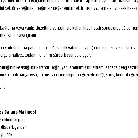
 yarınki üretim ihtiyaçlarını hesaba katmamaktır. Kapasite payı bırakılmadığında 
iyesini sektör gereğinden bağımsız değerlendirmektir. Her uygulama en yüksek hass
nlış bağlama veya yanlış düzeltme yöntemiyle kullanılırsa hatalı sonuç üretir. Ölçüm
mansını ortaya çıkarır.
 vadede daha pahalı olabilir. Düşük ilk yatırım cazip görünse de servis erişimi zayı
gerçek maliyet, toplam kullanım süresi boyunca oluşur.
rliğinin kesiştiği bir karardır. Doğru yapılandırılmış bir sistem, sadece dengesizlik 
inizin kritik parçasıysa, balans sürecine ekipman gözüyle değil, süreç kontrolü g
ark
ey Balans Makinesi
 şeklindeki parçalar
 diskleri, çarklar
-yüksek