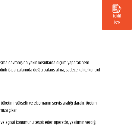
Teklif
İste
lışma davranışına yakın koşullarda ölçüm yaparak hem
ndirik iş parçalarında doğru balans alma, sadece kalite kontrol
ketimi yükselir ve ekipmanın servis aralığı daralır. Üretim
mıza çıkar.
 ve açısal konumunu tespit eder. Operatör, yazılımın verdiği