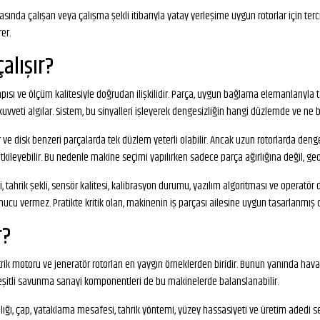
nda çalışan veya çalışma şekli itibarıyla yatay yerleşime uygun rotorlar için tercih edi
er.
alışır?
sı ve ölçüm kalitesiyle doğrudan ilişkilidir. Parça, uygun bağlama elemanlarıyla taş
 kuvveti algılar. Sistem, bu sinyalleri işleyerek dengesizliğin hangi düzlemde ve n
r ve disk benzeri parçalarda tek düzlem yeterli olabilir. Ancak uzun rotorlarda deng
kileyebilir. Bu nedenle makine seçimi yapılırken sadece parça ağırlığına değil, g
tahrik şekli, sensör kalitesi, kalibrasyon durumu, yazılım algoritması ve operatör 
nucu vermez. Pratikte kritik olan, makinenin iş parçası ailesine uygun tasarlanmış 
r?
trik motoru ve jeneratör rotorları en yaygın örneklerden biridir. Bunun yanında hav
e çeşitli savunma sanayi komponentleri de bu makinelerde balanslanabilir.
ralığı, çap, yataklama mesafesi, tahrik yöntemi, yüzey hassasiyeti ve üretim adedi s