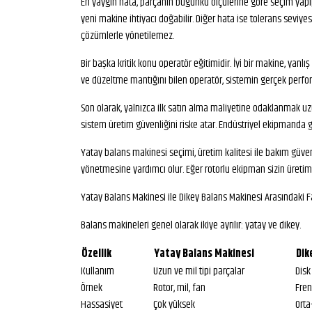
En yaygın hata, parçanın bugünkü ölçülerine göre seçim yapıp
yeni makine ihtiyacı doğabilir. Diğer hata ise tolerans sev
çözümlerle yönetilemez.
Bir başka kritik konu operatör eğitimidir. İyi bir makine, ya
ve düzeltme mantığını bilen operatör, sistemin gerçek perfor
Son olarak, yalnızca ilk satın alma maliyetine odaklanmak uzun
sistem üretim güvenliğini riske atar. Endüstriyel ekipmanda 
Yatay balans makinesi seçimi, üretim kalitesi ile bakım güvenili
yönetmesine yardımcı olur. Eğer rotorlu ekipman sizin üretim
Yatay Balans Makinesi ile Dikey Balans Makinesi Arasındaki F
Balans makineleri genel olarak ikiye ayrılır: yatay ve dikey.
Özellik
Yatay Balans Makinesi
Dik
Kullanım
Uzun ve mil tipi parçalar
Disk
Örnek
Rotor, mil, fan
Fren
Hassasiyet
Çok yüksek
Orta