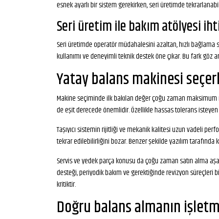
esnek ayarlı bir sistem gerekirken, seri üretimde tekrarlanabil
Seri üretim ile bakım atölyesi ihti
Seri üretimde operatör müdahalesini azaltan, hızlı bağlama sa
kullanımı ve deneyimli teknik destek öne çıkar. Bu fark göz ar
Yatay balans makinesi seçer
Makine seçiminde ilk bakılan değer çoğu zaman maksimum rotor
de eşit derecede önemlidir. Özellikle hassas tolerans isteye
Taşıyıcı sistemin rijitliği ve mekanik kalitesi uzun vadeli pe
tekrar edilebilirliğini bozar. Benzer şekilde yazılım tarafında 
Servis ve yedek parça konusu da çoğu zaman satın alma aşamas
desteği, periyodik bakım ve gerektiğinde revizyon süreçleri bi
kritiktir.
Doğru balans almanın işletm