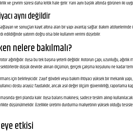
irlik ve çevrim süresi daha kritik hale gelir. Yani aynı başlık altında görünen iki uy
yacı aynı değildir
ğlayan ve sonuçları kayıt altına alan bir yapı avantaj sağlar. Bakım atölyelerinde
dı edildiğinde yatırım doğru olsa bile kullanım verimi düşebilir.
ken nelere bakılmalı?
 ağırlığıdır. Oysa bu tek başına yeterli değildir. Rotorun çapı, uzunluğu, ağırlık 
n sektörlerde düşük devirde alınan ölçümün, gerçek çalışma koşulunu ne kadar temsi
rformans için belirleyicidir. Zayıf gövdeli veya bakım ihtiyacı yüksek bir mekanik y
kullanıcı dostu arayüz faydalıdır, ancak asıl değer ölçüm güvenilirliği, raporlama kap
ında geri planda kalır. Oysa balans makinesi, sadece teslim alınıp kullanılacak bi
rlikte düşünülmelidir. Özellikle üretimi durdurma maliyetinin yüksek olduğu tesisler
eye etkisi