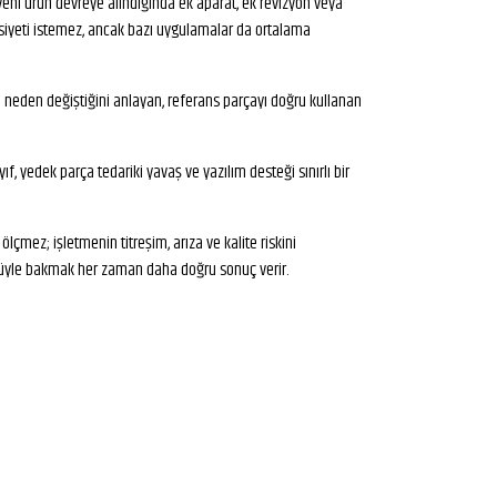
yeni ürün devreye alındığında ek aparat, ek revizyon veya
asiyeti istemez, ancak bazı uygulamalar da ortalama
ün neden değiştiğini anlayan, referans parçayı doğru kullanan
f, yedek parça tedariki yavaş ve yazılım desteği sınırlı bir
ölçmez; işletmenin titreşim, arıza ve kalite riskini
özüyle bakmak her zaman daha doğru sonuç verir.