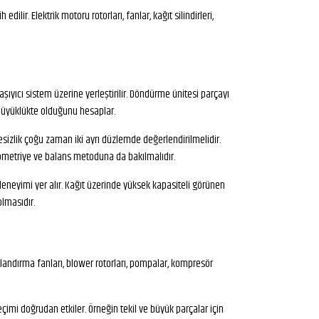
lir. Elektrik motoru rotorları, fanlar, kağıt silindirleri,
ıyıcı sistem üzerine yerleştirilir. Döndürme ünitesi parçayı
e büyüklükte olduğunu hesaplar.
esizlik çoğu zaman iki ayrı düzlemde değerlendirilmelidir.
eometriye ve balans metoduna da bakılmalıdır.
deneyimi yer alır. Kağıt üzerinde yüksek kapasiteli görünen
olmasıdır.
alandırma fanları, blower rotorları, pompalar, kompresör
eçimi doğrudan etkiler. Örneğin tekil ve büyük parçalar için