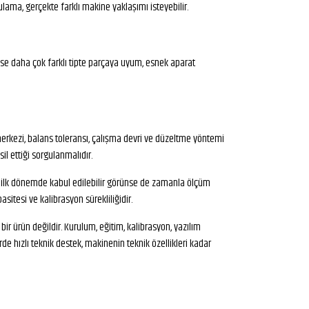
gulama, gerçekte farklı makine yaklaşımı isteyebilir.
 ise daha çok farklı tipte parçaya uyum, esnek aparat
merkezi, balans toleransı, çalışma devri ve düzeltme yöntemi
l ettiği sorgulanmalıdır.
apı, ilk dönemde kabul edilebilir görünse de zamanla ölçüm
asitesi ve kalibrasyon sürekliliğidir.
r ürün değildir. Kurulum, eğitim, kalibrasyon, yazılım
de hızlı teknik destek, makinenin teknik özellikleri kadar