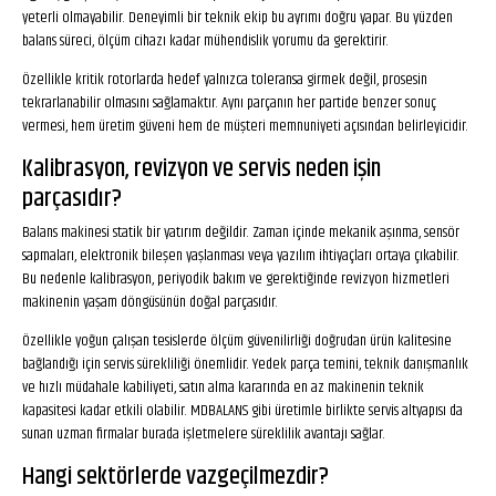
yeterli olmayabilir. Deneyimli bir teknik ekip bu ayrımı doğru yapar. Bu yüzden
balans süreci, ölçüm cihazı kadar mühendislik yorumu da gerektirir.
Özellikle kritik rotorlarda hedef yalnızca toleransa girmek değil, prosesin
tekrarlanabilir olmasını sağlamaktır. Aynı parçanın her partide benzer sonuç
vermesi, hem üretim güveni hem de müşteri memnuniyeti açısından belirleyicidir.
Kalibrasyon, revizyon ve servis neden işin
parçasıdır?
Balans makinesi statik bir yatırım değildir. Zaman içinde mekanik aşınma, sensör
sapmaları, elektronik bileşen yaşlanması veya yazılım ihtiyaçları ortaya çıkabilir.
Bu nedenle kalibrasyon, periyodik bakım ve gerektiğinde revizyon hizmetleri
makinenin yaşam döngüsünün doğal parçasıdır.
Özellikle yoğun çalışan tesislerde ölçüm güvenilirliği doğrudan ürün kalitesine
bağlandığı için servis sürekliliği önemlidir. Yedek parça temini, teknik danışmanlık
ve hızlı müdahale kabiliyeti, satın alma kararında en az makinenin teknik
kapasitesi kadar etkili olabilir. MDBALANS gibi üretimle birlikte servis altyapısı da
sunan uzman firmalar burada işletmelere süreklilik avantajı sağlar.
Hangi sektörlerde vazgeçilmezdir?