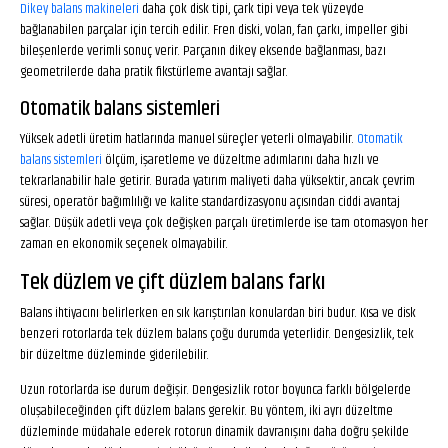
Dikey balans makineleri
daha çok disk tipi, çark tipi veya tek yüzeyde
bağlanabilen parçalar için tercih edilir. Fren diski, volan, fan çarkı, impeller gibi
bileşenlerde verimli sonuç verir. Parçanın dikey eksende bağlanması, bazı
geometrilerde daha pratik fikstürleme avantajı sağlar.
Otomatik balans sistemleri
Yüksek adetli üretim hatlarında manuel süreçler yeterli olmayabilir.
Otomatik
balans sistemleri
ölçüm, işaretleme ve düzeltme adımlarını daha hızlı ve
tekrarlanabilir hale getirir. Burada yatırım maliyeti daha yüksektir, ancak çevrim
süresi, operatör bağımlılığı ve kalite standardizasyonu açısından ciddi avantaj
sağlar. Düşük adetli veya çok değişken parçalı üretimlerde ise tam otomasyon her
zaman en ekonomik seçenek olmayabilir.
Tek düzlem ve çift düzlem balans farkı
Balans ihtiyacını belirlerken en sık karıştırılan konulardan biri budur. Kısa ve disk
benzeri rotorlarda tek düzlem balans çoğu durumda yeterlidir. Dengesizlik, tek
bir düzeltme düzleminde giderilebilir.
Uzun rotorlarda ise durum değişir. Dengesizlik rotor boyunca farklı bölgelerde
oluşabileceğinden çift düzlem balans gerekir. Bu yöntem, iki ayrı düzeltme
düzleminde müdahale ederek rotorun dinamik davranışını daha doğru şekilde