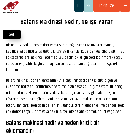
TR
EN
Teklif İste
Balans Makinesi Nedir, Ne İşe Yarar
Geri
Bir rotor sahada titreşim üretiyorsa, sorun çoğu zaman yalnızca rulmanda,
kaplinde ya da montajda değildir. Kaynağın kendisi kütle dengesizliği olabilir. Bu
noktada “balans makinesi nedir” sorusu, bakım ekibi için teorik bir merak değil;
duruş süresi, kalite kaybı ve ekipman ömrü açısından doğrudan operasyonel bir
konudur.
Balans makinesi, dönen parçaların kütle dağılımındaki dengesizliği ölçen ve
düzeltme noktasını belirlemeye yardımcı olan hassas bir ölçüm sistemidir. Amaç,
rotorun dönüş ekseni etrafında daha kararlı çalışmasını sağlamak, titreşimi
düşürmek ve buna bağlı mekanik zorlanmaları azaltmaktır. Elektrik motoru
rotoru, fan çarkı, pompa impelleri, mil, tambur, türbin bileşenleri ve benzeri pek
çok döner parça, üretim veya bakım sürecinde balans kontrolüne ihtiyaç duyar.
Balans makinesi nedir ve neden kritik bir
ekipmandır?