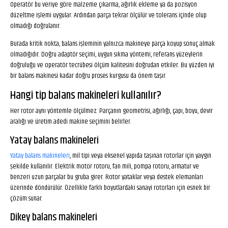
Operatör bu veriye göre malzeme çıkarma, ağırlık ekleme ya da pozisyon
düzeltme işlemi uygular. Ardından parça tekrar ölçülür ve tolerans içinde olup
olmadığı doğrulanır.
Burada kritik nokta, balans işleminin yalnızca makineye parça koyup sonuç almak
olmadığıdır. Doğru adaptör seçimi, uygun sıkma yöntemi, referans yüzeylerin
doğruluğu ve operatör tecrübesi ölçüm kalitesini doğrudan etkiler. Bu yüzden iyi
bir balans makinesi kadar doğru proses kurgusu da önem taşır.
Hangi tip balans makineleri kullanılır?
Her rotor aynı yöntemle ölçülmez. Parçanın geometrisi, ağırlığı, çapı, boyu, devir
aralığı ve üretim adedi makine seçimini belirler.
Yatay balans makineleri
Yatay balans makineleri
, mil tipi veya eksenel yapıda taşınan rotorlar için yaygın
şekilde kullanılır. Elektrik motor rotoru, fan mili, pompa rotoru, armatur ve
benzeri uzun parçalar bu gruba girer. Rotor yataklar veya destek elemanları
üzerinde döndürülür. Özellikle farklı boyutlardaki sanayi rotorları için esnek bir
çözüm sunar.
Dikey balans makineleri