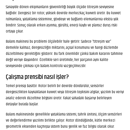
Sanayide dönen ekipmanların güvenilirliği büyük ölçüde titreşim seviyesine
bağlıdır. Dengesiz bir rotor, yüksek devirde merkezkaç kuvveti üretir. Bu kuvvet
rulmanlara, yataklama sistemine, gövdeye ve bağlantı elemanlarına ekstra yük
bindirir. Sonuç olarak erken aşınma, gürültü, enerji kaybı ve plansız duruş riski
ortaya çıkar.
Balans makinesi bu problemi ölçülebilir hale getirir. Sadece “titreşim var”
demekle kalmaz; dengesizliğin miktarını, açısal konumunu ve hangi düzlemde
düzeltilmesi gerektiğini gösterir. Bu fark önemlidir çünkü bakım kararını tahmine
değil veriye dayandırır. Özellikle seri üretimde, her parçanın aynı kalite
seviyesinde çıkması için balans kontrolü vazgeçilmezdir.
Çalışma prensibi nasıl işler?
Temel prensip basittir. Rotor belirli bir devirde döndürülür, sensörler
dengesizlikten kaynaklanan kuvvet veya titreşim tepkisini algılar, yazılım bu veriyi
analiz ederek düzeltme bilgisini üretir. Fakat sahadaki başarıyı belirleyen
detaylar burada başlar.
Balans makinesinde genellikle yataklama sistemi, tahrik ünitesi, ölçüm sensörleri
ve değerlendirme yazılımı birlikte çalışır. Rotor döndüğünde, kütle merkezi
geometrik eksenden kaçmışsa sistem bunu genlik ve faz bilgisi olarak okur.