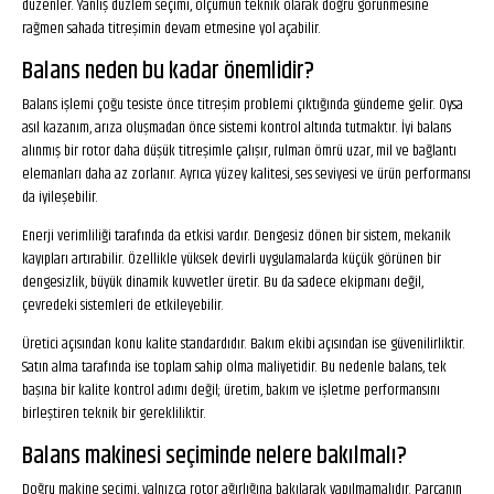
düzenler. Yanlış düzlem seçimi, ölçümün teknik olarak doğru görünmesine
rağmen sahada titreşimin devam etmesine yol açabilir.
Balans neden bu kadar önemlidir?
Balans işlemi çoğu tesiste önce titreşim problemi çıktığında gündeme gelir. Oysa
asıl kazanım, arıza oluşmadan önce sistemi kontrol altında tutmaktır. İyi balans
alınmış bir rotor daha düşük titreşimle çalışır, rulman ömrü uzar, mil ve bağlantı
elemanları daha az zorlanır. Ayrıca yüzey kalitesi, ses seviyesi ve ürün performansı
da iyileşebilir.
Enerji verimliliği tarafında da etkisi vardır. Dengesiz dönen bir sistem, mekanik
kayıpları artırabilir. Özellikle yüksek devirli uygulamalarda küçük görünen bir
dengesizlik, büyük dinamik kuvvetler üretir. Bu da sadece ekipmanı değil,
çevredeki sistemleri de etkileyebilir.
Üretici açısından konu kalite standardıdır. Bakım ekibi açısından ise güvenilirliktir.
Satın alma tarafında ise toplam sahip olma maliyetidir. Bu nedenle balans, tek
başına bir kalite kontrol adımı değil; üretim, bakım ve işletme performansını
birleştiren teknik bir gerekliliktir.
Balans makinesi seçiminde nelere bakılmalı?
Doğru makine seçimi, yalnızca rotor ağırlığına bakılarak yapılmamalıdır. Parçanın