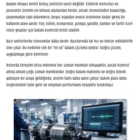
Balans ihtiyacı belirli birkaç sektörle sınırlı değildir. Elektrik motorları ve
jeneratör üretimi en bilinen alanlardan biridir, ancak otomotivden havacılığa,
savunmadan raylı sistemlere, beyaz eşyadan enerji üretimine kadar geniş bir
kullanım alanı vardır. Fan, türbin, kompresör, pompa, spindle, tambur ve farklı özel
rotor grupları için balans kontrolü kritik olabilir.
Bazı sektörlerde toleranslar daha sıkıdır. Bazılarında ise hız ve tekrar edilebilirlik
öne çıkar. Bu nedenle tek bir “en iyi” balans çözümü yoktur. Doğru çözüm,
uygulamaya göre belirlenir.
Rotorda titreşimi sıfıra indirmek her zaman mümkün olmayabilir, ancak kontrol
altına almak çoğu zaman mümkündür. Doğru balans makinesi ve doğru teknik
yaklaşım bir araya geldiğinde, üretim hattı daha sakin çalışır, bakım planı daha
öngörülebilir hale gelir ve ekipman performansı tesadüfe bırakılmaz.