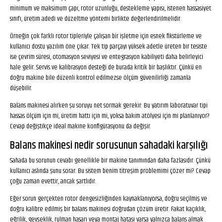
minimum ve maksimum çapı, rotor uzunluğu, destekleme yapısı, istenen hassasiyet
sınıfı, üretim adedi ve düzeltme yöntemi birlikte değerlendirilmelidir.
Örneğin çok farklı rotor tipleriyle çalışan bir işletme için esnek fikstürleme ve
kullanıcı dostu yazılım öne çıkar. Tek tip parçayı yüksek adetle üreten bir tesiste
ise çevrim süresi, otomasyon seviyesi ve entegrasyon kabiliyeti daha belirleyici
hale gelir. Servis ve kalibrasyon desteği de burada kritik bir başlıktır. Çünkü en
doğru makine bile düzenli kontrol edilmezse ölçüm güvenilirliği zamanla
düşebilir.
Balans makinesi alırken şu soruyu net sormak gerekir: Bu yatırım laboratuvar tipi
hassas ölçüm için mi, üretim hattı için mi, yoksa bakım atölyesi için mi planlanıyor?
Cevap değiştikçe ideal makine konfigürasyonu da değişir.
Balans makinesi nedir sorusunun sahadaki karşılığı
Sahada bu sorunun cevabı genellikle bir makine tanımından daha fazlasıdır. Çünkü
kullanıcı aslında şunu sorar: Bu sistem benim titreşim problemimi çözer mi? Cevap
çoğu zaman evettir, ancak şartlıdır.
Eğer sorun gerçekten rotor dengesizliğinden kaynaklanıyorsa, doğru seçilmiş ve
doğru kalibre edilmiş bir balans makinesi doğrudan çözüm üretir. Fakat kaçıklık,
eğrilik, gevşeklik, rulman hasarı veya montaj hatası varsa yalnızca balans almak