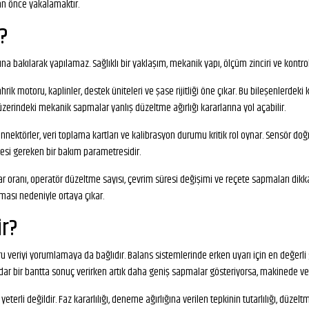
n önce yakalamaktır.
r?
 bakılarak yapılamaz. Sağlıklı bir yaklaşım, mekanik yapı, ölçüm zinciri ve kontrol y
k motoru, kaplinler, destek üniteleri ve şase rijitliği öne çıkar. Bu bileşenlerdeki 
zerindeki mekanik sapmalar yanlış düzeltme ağırlığı kararlarına yol açabilir.
konnektörler, veri toplama kartları ve kalibrasyon durumu kritik rol oynar. Sensör d
mesi gereken bir bakım parametresidir.
 oranı, operatör düzeltme sayısı, çevrim süresi değişimi ve reçete sapmaları dikkat
ası nedeniyle ortaya çıkar.
ir?
u veriyi yorumlamaya da bağlıdır. Balans sistemlerinde erken uyarı için en değerli g
 dar bir bantta sonuç verirken artık daha geniş sapmalar gösteriyorsa, makinede vey
terli değildir. Faz kararlılığı, deneme ağırlığına verilen tepkinin tutarlılığı, düzelt