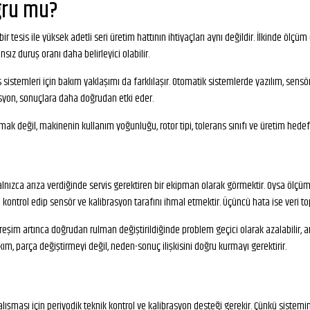
oğru mu?
ir tesis ile yüksek adetli seri üretim hattının ihtiyaçları aynı değildir. İlkinde öl
nsız duruş oranı daha belirleyici olabilir.
 sistemleri için bakım yaklaşımı da farklılaşır. Otomatik sistemlerde yazılım, sensör
syon, sonuçlara daha doğrudan etki eder.
 değil, makinenin kullanım yoğunluğu, rotor tipi, tolerans sınıfı ve üretim hedefl
 yalnızca arıza verdiğinde servis gerektiren bir ekipman olarak görmektir. Oysa ö
arı kontrol edip sensör ve kalibrasyon tarafını ihmal etmektir. Üçüncü hata ise v
titreşim artınca doğrudan rulman değiştirildiğinde problem geçici olarak azalabili
ım, parça değiştirmeyi değil, neden-sonuç ilişkisini doğru kurmayı gerektirir.
şması için periyodik teknik kontrol ve kalibrasyon desteği gerekir. Çünkü sistemin 