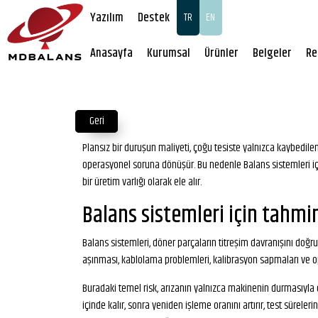
Yazılım
Destek
TR
EN
Anasayfa
Kurumsal
Ürünler
Belgeler
Re
Geri
Plansız bir duruşun maliyeti, çoğu tesiste yalnızca kaybedilen 
operasyonel soruna dönüşür. Bu nedenle Balans sistemleri içi
bir üretim varlığı olarak ele alır.
Balans sistemleri için tahmi
Balans sistemleri, döner parçaların titreşim davranışını doğ
aşınması, kablolama problemleri, kalibrasyon sapmaları ve oper
Buradaki temel risk, arızanın yalnızca makinenin durmasıyla 
içinde kalır, sonra yeniden işleme oranını artırır, test sürele