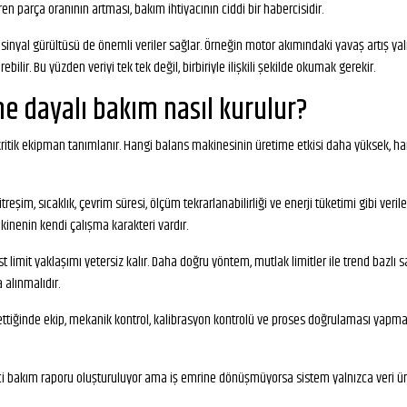
en parça oranının artması, bakım ihtiyacının ciddi bir habercisidir.
nsör sinyal gürültüsü de önemli veriler sağlar. Örneğin motor akımındaki yavaş artı
lir. Bu yüzden veriyi tek tek değil, birbiriyle ilişkili şekilde okumak gerekir.
ne dayalı bakım nasıl kurulur?
 kritik ekipman tanımlanır. Hangi balans makinesinin üretime etkisi daha yüksek, ha
reşim, sıcaklık, çevrim süresi, ölçüm tekrarlanabilirliği ve enerji tüketimi gibi ver
kinenin kendi çalışma karakteri vardır.
limit yaklaşımı yetersiz kalır. Daha doğru yöntem, mutlak limitler ile trend bazlı sa
 alınmalıdır.
ttiğinde ekip, mekanik kontrol, kalibrasyon kontrolü ve proses doğrulaması yapmalıd
ci bakım raporu oluşturuluyor ama iş emrine dönüşmüyorsa sistem yalnızca veri ür