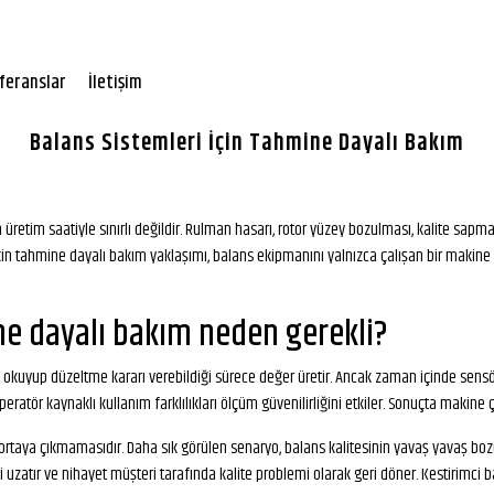
feranslar
İletişim
Balans Sistemleri İçin Tahmine Dayalı Bakım
üretim saatiyle sınırlı değildir. Rulman hasarı, rotor yüzey bozulması, kalite sapmal
n tahmine dayalı bakım yaklaşımı, balans ekipmanını yalnızca çalışan bir makine o
ne dayalı bakım neden gerekli?
ru okuyup düzeltme kararı verebildiği sürece değer üretir. Ancak zaman içinde sen
atör kaynaklı kullanım farklılıkları ölçüm güvenilirliğini etkiler. Sonuçta makine ça
ortaya çıkmamasıdır. Daha sık görülen senaryo, balans kalitesinin yavaş yavaş bozu
rini uzatır ve nihayet müşteri tarafında kalite problemi olarak geri döner. Kestirimc