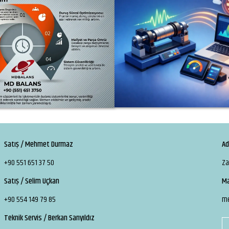
Satış / Mehmet Durmaz
Ad
+90 551 651 37 50
Za
Satış / Selim Uçkan
Ma
+90 554 149 79 85
m
Teknik Servis / Berkan Sarıyıldız