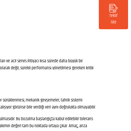
Teklif
İste
arı ve acil servis ihtiyacı kısa sürede daha büyük bir
larak değil, sürekli performansı yönetilmesi gereken kritik
sör sürüklenmesi, mekanik gevşemeler, tahrik sistemi
lışıyor görünse bile verdiği veri aynı doğrulukta olmayabilir.
lmasıdır. Bu bozulma başlangıçta kabul edilebilir tolerans
i bakımın değeri tam bu noktada ortaya çıkar. Amaç, arıza