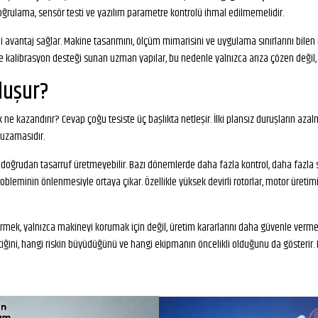
doğrulama, sensör testi ve yazılım parametre kontrolü ihmal edilmemelidir.
li avantaj sağlar. Makine tasarımını, ölçüm mimarisini ve uygulama sınırlarını bile
librasyon desteği sunan uzman yapılar, bu nedenle yalnızca arıza çözen değil, perf
luşur?
ne kazandırır? Cevap çoğu tesiste üç başlıkta netleşir. İlki plansız duruşların azalm
 uzamasıdır.
oğrudan tasarruf üretmeyebilir. Bazı dönemlerde daha fazla kontrol, daha fazla ser
robleminin önlenmesiyle ortaya çıkar. Özellikle yüksek devirli rotorlar, motor üretim
rmek, yalnızca makineyi korumak için değil, üretim kararlarını daha güvenle vermek i
, hangi riskin büyüdüğünü ve hangi ekipmanın öncelikli olduğunu da gösterir. Bu n