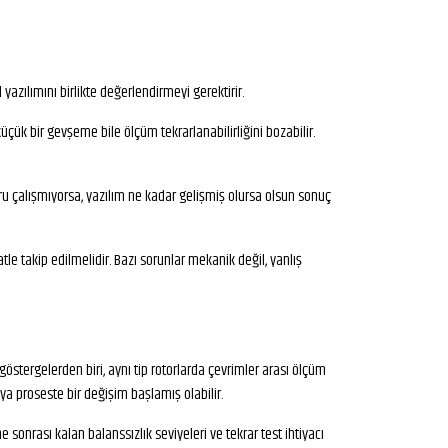
azılımını birlikte değerlendirmeyi gerektirir.
küçük bir gevşeme bile ölçüm tekrarlanabilirliğini bozabilir.
oğru çalışmıyorsa, yazılım ne kadar gelişmiş olursa olsun sonuç
le takip edilmelidir. Bazı sorunlar mekanik değil, yanlış
östergelerden biri, aynı tip rotorlarda çevrimler arası ölçüm
a proseste bir değişim başlamış olabilir.
me sonrası kalan balanssızlık seviyeleri ve tekrar test ihtiyacı