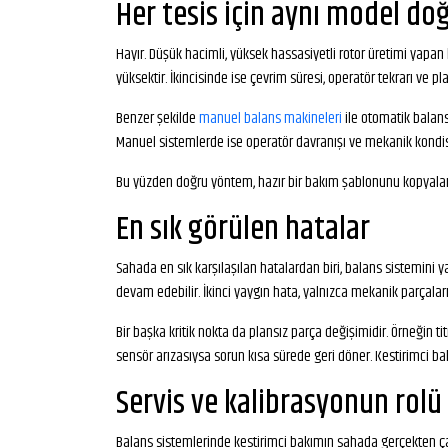
Her tesis için aynı model d
Hayır. Düşük hacimli, yüksek hassasiyetli rotor üretimi yapan b
yüksektir. İkincisinde ise çevrim süresi, operatör tekrarı ve pla
Benzer şekilde
manuel balans makineleri
ile otomatik balans
Manuel sistemlerde ise operatör davranışı ve mekanik kondi
Bu yüzden doğru yöntem, hazır bir bakım şablonunu kopyalamak
En sık görülen hatalar
Sahada en sık karşılaşılan hatalardan biri, balans sistemini
devam edebilir. İkinci yaygın hata, yalnızca mekanik parçal
Bir başka kritik nokta da plansız parça değişimidir. Örneğin 
sensör arızasıysa sorun kısa sürede geri döner. Kestirimci bak
Servis ve kalibrasyonun rolü
Balans sistemlerinde kestirimci bakımın sahada gerçekten çalı