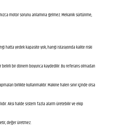
ş yalnızca motor sorunu anlamına gelmez. Mekanik sürtünme,
ngi hatta yedek kapasite yok, hangi istasyonda kalite riski
iler belirli bir dönem boyunca kaydedilir. Bu referans olmadan
pmaları birlikte kullanmaktır. Makine halen sınır içinde olsa
ır. Aksi halde sistem fazla alarm üretebilir ve ekip
etir, değer üretmez.