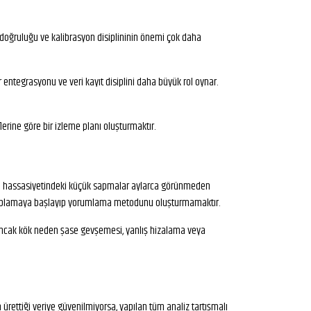
çüm doğruluğu ve kalibrasyon disiplininin önemi çok daha
 entegrasyonu ve veri kayıt disiplini daha büyük rol oynar.
erine göre bir izleme planı oluşturmaktır.
lçüm hassasiyetindeki küçük sapmalar aylarca görünmeden
eri toplamaya başlayıp yorumlama metodunu oluşturmamaktır.
r, ancak kök neden şase gevşemesi, yanlış hizalama veya
ürettiği veriye güvenilmiyorsa, yapılan tüm analiz tartışmalı