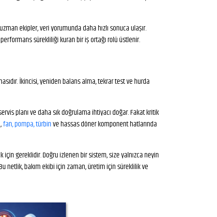
n uzman ekipler, veri yorumunda daha hızlı sonuca ulaşır.
ormans sürekliliği kuran bir iş ortağı rolü üstlenir.
asıdır. İkincisi, yeniden balans alma, tekrar test ve hurda
vis planı ve daha sık doğrulama ihtiyacı doğar. Fakat kritik
i,
fan, pompa, türbin
ve hassas döner komponent hatlarında
çin gereklidir. Doğru izlenen bir sistem, size yalnızca neyin
etlik, bakım ekibi için zaman, üretim için süreklilik ve