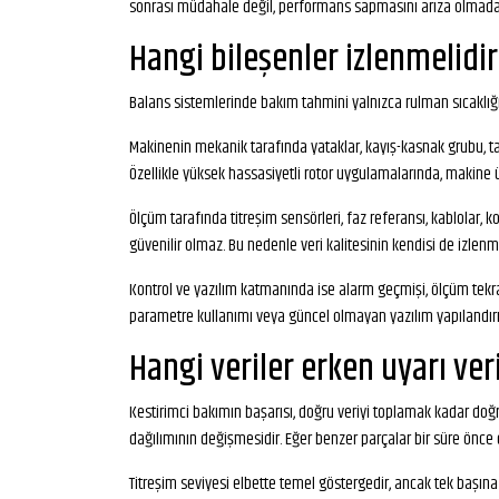
sonrası müdahale değil, performans sapmasını arıza olmada
Hangi bileşenler izlenmelidi
Balans sistemlerinde bakım tahmini yalnızca rulman sıcaklığına
Makinenin mekanik tarafında yataklar, kayış-kasnak grubu, tahri
Özellikle yüksek hassasiyetli rotor uygulamalarında, makine ü
Ölçüm tarafında titreşim sensörleri, faz referansı, kablolar, 
güvenilir olmaz. Bu nedenle veri kalitesinin kendisi de izlen
Kontrol ve yazılım katmanında ise alarm geçmişi, ölçüm tekrar
parametre kullanımı veya güncel olmayan yazılım yapılandırm
Hangi veriler erken uyarı ver
Kestirimci bakımın başarısı, doğru veriyi toplamak kadar doğr
dağılımının değişmesidir. Eğer benzer parçalar bir süre önce
Titreşim seviyesi elbette temel göstergedir, ancak tek başına ye