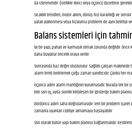
da izlenmelidir. Özellikle ikinci veya üçüncü düzeltme gerektir
Sıcaklık trendleri, motor akımı, dönüş hızı kararlılığı ve se
yatak yüklenmesi veya hizalama problemi de aynı belirtiyi verebi
Balans sistemleri için tahmi
İyi bir yapı, pahalı ve karmaşık olmak zorunda değildir. Önce
daha büyükse öncelik oraya verilir.
Sonrasında baz değer oluşturulur. Sağlıklı çalışan makinede tit
alarm limiti belirlemek çoğu zaman yanıltıcıdır. Çünkü her ma
Üçüncü adım alarm mantığının kurulmasıdır. Burada tek bir üst 
bile son üç ayda sürekli kötüleşen bir gösterge bakım planına
Dördüncü adım saha doğrulamasıdır. Veri bir problem işaret e
zamanla uyarıları ciddiye almamaya başlayabilir.
Son olarak bütün yapı bakım planına bağlanmalıdır. Kestirim