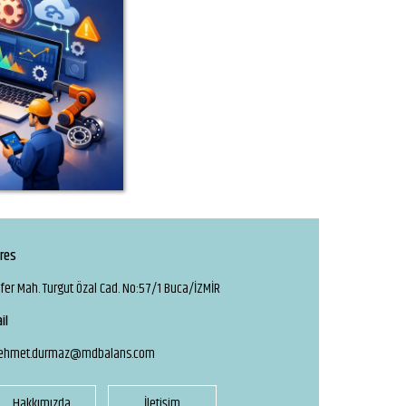
res
fer Mah. Turgut Özal Cad. No:57/1 Buca/İZMİR
il
ehmet.durmaz@mdbalans.com
Hakkımızda
İletişim