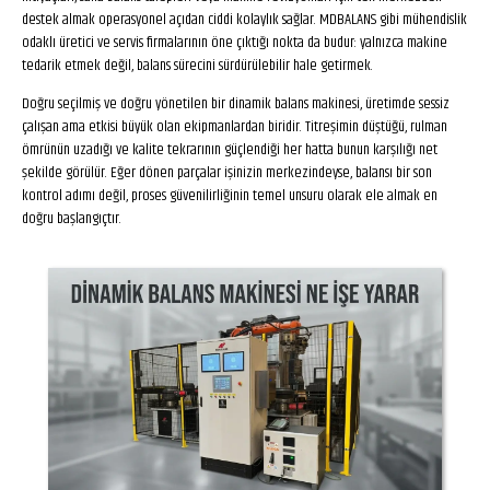
destek almak operasyonel açıdan ciddi kolaylık sağlar. MDBALANS gibi mühendislik
odaklı üretici ve servis firmalarının öne çıktığı nokta da budur: yalnızca makine
tedarik etmek değil, balans sürecini sürdürülebilir hale getirmek.
Doğru seçilmiş ve doğru yönetilen bir dinamik balans makinesi, üretimde sessiz
çalışan ama etkisi büyük olan ekipmanlardan biridir. Titreşimin düştüğü, rulman
ömrünün uzadığı ve kalite tekrarının güçlendiği her hatta bunun karşılığı net
şekilde görülür. Eğer dönen parçalar işinizin merkezindeyse, balansı bir son
kontrol adımı değil, proses güvenilirliğinin temel unsuru olarak ele almak en
doğru başlangıçtır.