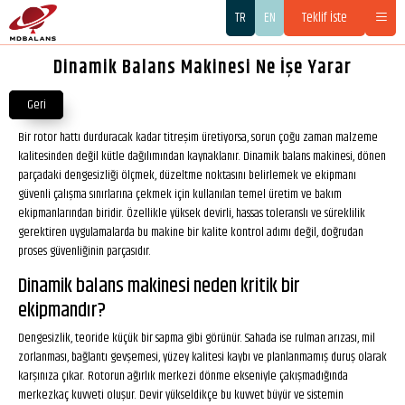
TR
EN
Teklif İste
Dinamik Balans Makinesi Ne İşe Yarar
Geri
Bir rotor hattı durduracak kadar titreşim üretiyorsa, sorun çoğu zaman malzeme
kalitesinden değil kütle dağılımından kaynaklanır. Dinamik balans makinesi, dönen
parçadaki dengesizliği ölçmek, düzeltme noktasını belirlemek ve ekipmanı
güvenli çalışma sınırlarına çekmek için kullanılan temel üretim ve bakım
ekipmanlarından biridir. Özellikle yüksek devirli, hassas toleranslı ve süreklilik
gerektiren uygulamalarda bu makine bir kalite kontrol adımı değil, doğrudan
proses güvenliğinin parçasıdır.
Dinamik balans makinesi neden kritik bir
ekipmandır?
Dengesizlik, teoride küçük bir sapma gibi görünür. Sahada ise rulman arızası, mil
zorlanması, bağlantı gevşemesi, yüzey kalitesi kaybı ve planlanmamış duruş olarak
karşınıza çıkar. Rotorun ağırlık merkezi dönme ekseniyle çakışmadığında
merkezkaç kuvveti oluşur. Devir yükseldikçe bu kuvvet büyür ve sistemin