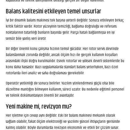
kapasitesi ve teknik danışmanlık desteği gerçek bir değer kalemidir.
Balans kalitesini etkileyen temel unsurlar
İyi bir dinamik balans makinesi tek başına yeterli değildir. Sonucu etkileyen birkaç
kritik faktör vardır. Rotor yüzeyinin temizliği, bağlama doğruluğu ve referans
noktalarının tutarlılığı bunların başında gelir. Parça hatalı bağlanmışsa en iyi
sensör bile yanlış veri üretir.
Bir diğer önemli konu çalışma hızının temsil gücüdür. Her rotor servis devrinde
balanslanmak zorunda değildir, ancak ölçüm hızı ile gerçek kullanım koşulları
arasındaki ilişki doğru kurulmalıdır. Esnek rotorlar ve yüksek devirli sistemlerde bu
konu daha hassastır. Bazı uygulamalarda standart balans yeterliyken, bazı özel
rotorlarda ileri analiz ve saha doğrulaması gerekebilir.
Operatör yetkinliği de sonucu belirler. Yazılım yönlendirmesi güçlü olsa bile
düzeltme mantığını bilmeyen kullanım, süreci uzatır. Bu nedenle eğitimli personel
ve teknik dokümantasyon önemli bir avantajdır.
Yeni makine mi, revizyon mu?
Her işletme için cevap aynı değildir. Eski bir balans makinesi mekanik olarak
sağlam olabilir, fakat ölçüm elektroniği ve yazılımı güncel ihtiyaçların gerisinde
kalmış olabilir. Böyle durumlarda revizyon ekonomik ve etkili bir çözüm sunar.