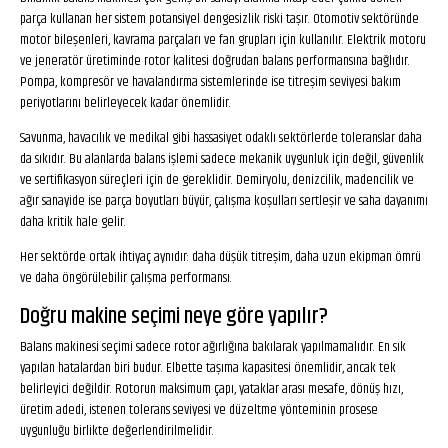
parça kullanan her sistem potansiyel dengesizlik riski taşır. Otomotiv sektöründe
motor bileşenleri, kavrama parçaları ve fan grupları için kullanılır. Elektrik motoru
ve jeneratör üretiminde rotor kalitesi doğrudan balans performansına bağlıdır.
Pompa, kompresör ve havalandırma sistemlerinde ise titreşim seviyesi bakım
periyotlarını belirleyecek kadar önemlidir.
Savunma, havacılık ve medikal gibi hassasiyet odaklı sektörlerde toleranslar daha
da sıkıdır. Bu alanlarda balans işlemi sadece mekanik uygunluk için değil, güvenlik
ve sertifikasyon süreçleri için de gereklidir. Demiryolu, denizcilik, madencilik ve
ağır sanayide ise parça boyutları büyür, çalışma koşulları sertleşir ve saha dayanımı
daha kritik hale gelir.
Her sektörde ortak ihtiyaç aynıdır: daha düşük titreşim, daha uzun ekipman ömrü
ve daha öngörülebilir çalışma performansı.
Doğru makine seçimi neye göre yapılır?
Balans makinesi seçimi sadece rotor ağırlığına bakılarak yapılmamalıdır. En sık
yapılan hatalardan biri budur. Elbette taşıma kapasitesi önemlidir, ancak tek
belirleyici değildir. Rotorun maksimum çapı, yataklar arası mesafe, dönüş hızı,
üretim adedi, istenen tolerans seviyesi ve düzeltme yönteminin prosese
uygunluğu birlikte değerlendirilmelidir.