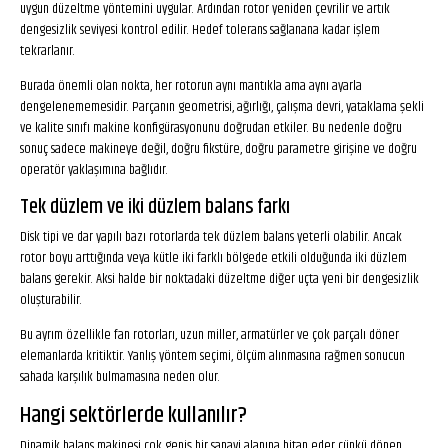
uygun düzeltme yöntemini uygular. Ardından rotor yeniden çevrilir ve artık
dengesizlik seviyesi kontrol edilir. Hedef tolerans sağlanana kadar işlem
tekrarlanır.
Burada önemli olan nokta, her rotorun aynı mantıkla ama aynı ayarla
dengelenememesidir. Parçanın geometrisi, ağırlığı, çalışma devri, yataklama şekli
ve kalite sınıfı makine konfigürasyonunu doğrudan etkiler. Bu nedenle doğru
sonuç sadece makineye değil, doğru fikstüre, doğru parametre girişine ve doğru
operatör yaklaşımına bağlıdır.
Tek düzlem ve iki düzlem balans farkı
Disk tipi ve dar yapılı bazı rotorlarda tek düzlem balans yeterli olabilir. Ancak
rotor boyu arttığında veya kütle iki farklı bölgede etkili olduğunda iki düzlem
balans gerekir. Aksi halde bir noktadaki düzeltme diğer uçta yeni bir dengesizlik
oluşturabilir.
Bu ayrım özellikle fan rotorları, uzun miller, armatürler ve çok parçalı döner
elemanlarda kritiktir. Yanlış yöntem seçimi, ölçüm alınmasına rağmen sonucun
sahada karşılık bulmamasına neden olur.
Hangi sektörlerde kullanılır?
Dinamik balans makinesi çok geniş bir sanayi alanına hitap eder çünkü dönen