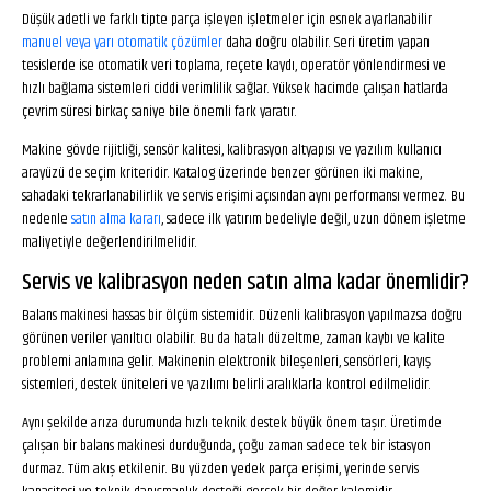
Düşük adetli ve farklı tipte parça işleyen işletmeler için esnek ayarlanabilir
manuel veya yarı otomatik çözümler
daha doğru olabilir. Seri üretim yapan
tesislerde ise otomatik veri toplama, reçete kaydı, operatör yönlendirmesi ve
hızlı bağlama sistemleri ciddi verimlilik sağlar. Yüksek hacimde çalışan hatlarda
çevrim süresi birkaç saniye bile önemli fark yaratır.
Makine gövde rijitliği, sensör kalitesi, kalibrasyon altyapısı ve yazılım kullanıcı
arayüzü de seçim kriteridir. Katalog üzerinde benzer görünen iki makine,
sahadaki tekrarlanabilirlik ve servis erişimi açısından aynı performansı vermez. Bu
nedenle
satın alma kararı
, sadece ilk yatırım bedeliyle değil, uzun dönem işletme
maliyetiyle değerlendirilmelidir.
Servis ve kalibrasyon neden satın alma kadar önemlidir?
Balans makinesi hassas bir ölçüm sistemidir. Düzenli kalibrasyon yapılmazsa doğru
görünen veriler yanıltıcı olabilir. Bu da hatalı düzeltme, zaman kaybı ve kalite
problemi anlamına gelir. Makinenin elektronik bileşenleri, sensörleri, kayış
sistemleri, destek üniteleri ve yazılımı belirli aralıklarla kontrol edilmelidir.
Aynı şekilde arıza durumunda hızlı teknik destek büyük önem taşır. Üretimde
çalışan bir balans makinesi durduğunda, çoğu zaman sadece tek bir istasyon
durmaz. Tüm akış etkilenir. Bu yüzden yedek parça erişimi, yerinde servis