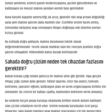
Sensör yenileme, kontrol paneli modernizasyonu, yazılım güncellemesi ve
kalibrasyon ile mevcut makine yeniden verimli hale getirilebilir.
Buna karşılık kapasite yetersizliği, sık arıza, güvenlik riski veya proses değişikliği
varsa yeni makine yatırımı daha mantıklı olur. Özellikle üretim hacmi artmış,
toleranslar sıkılaşmış veya otomasyon ihtiyacı doğmuşsa eski sistemin sınırları
hızlıca görünür.
Bu noktada doğru yaklaşım, makine durumunun teknik olarak
değerlendirilmesidir. Teorik olarak mümkün olan her revizyon pratikte doğru
yatırım olmayabilir. Mühendislik bakışı burada belirleyicidir.
Sahada doğru çözüm neden tek cihazdan fazlasını
gerektirir?
Balans konusu çoğu tesiste yalnızca bir makine alımı gibi görülür. Oysa gerçek
ihtiyaç çoğu zaman daha geniştir. Fikstür tasarımı, rotor tipi analizi, tolerans
belirleme, operatör eğitimi, kalibrasyon planı ve servis organizasyonu birlikte ele
alınmalıdır. Bu zincirin bir halkası zayıfsa, makineden beklenen verim alınamaz.
Bu nedenle birçok sanayi kuruluşu ekipmanla birlikte teknik destek kabiliyeti
olan çözüm ortaklarını tercih eder. Üretim sırasında karşılaşılan özel parça
ihtiyaçları, saha balans talepleri veya makine revizyonları için tek merkezden