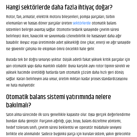
Hangi sektörlerde daha fazla ihtiyaç doğar?
Rotor, fan, armatür, elektrik motoru bileşenleri, pompa parçaları, türbin
elemanları ve hassas döner parçalar üreten
sektörlerde
otomatik balans
sistemleri belirgin avantaj sağlar. Otomotiv tedarik sanayinde çevrim süresi
belirleyici iken, havacılık ve savunmada izlenebilirlik ile hassasiyet daha ağır
basabilir. Beyaz eşya üretiminde adet yüksekliği öne çıkar, enerji ve ağır sanayide
ise güvenilir çalışma ile ekipman ömrü öncelikli hale gelir.
Burada tek bir doğru senaryo yoktur. Düşük adetli fakat yüksek kritik parçalar için
yarı otomatik yapı daha mantıklı olabilir. Buna karşılık aynı rotor tipinin sürekli ve
yüksek hacimde üretildiği hatlarda tam otomatik çözüm daha hızlı geri dönüş
sağlar. Kararı belirleyen ana unsur, üretim miktarı kadar proses standardizasyonu
ve hata maliyetidir.
Otomatik balans sistemi yatırımında nelere
bakılmalı?
Satın alma sürecinde ilk soru genellikle kapasite olur. Oysa gerçek değerlendirme
bundan daha geniştir. Parçanın ağırlığı, çapı, boyu, balans düzeltme yöntemi,
hedef tolerans sınıfı, çevrim süresi beklentisi ve operatör müdahale seviyesi
birlikte ele alınmalıdır. Sadece bugünkü parça için kurulan sistem, yakın gelecekte