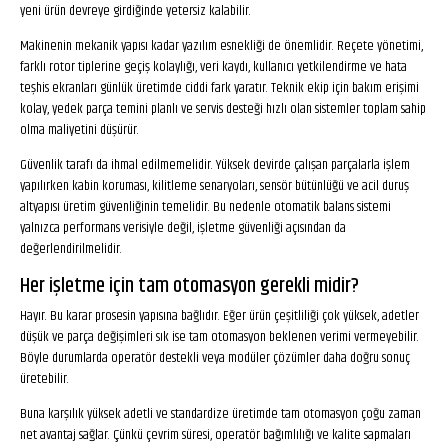
yeni ürün devreye girdiğinde yetersiz kalabilir.
Makinenin mekanik yapısı kadar yazılım esnekliği de önemlidir. Reçete yönetimi,
farklı rotor tiplerine geçiş kolaylığı, veri kaydı, kullanıcı yetkilendirme ve hata
teşhis ekranları günlük üretimde ciddi fark yaratır. Teknik ekip için bakım erişimi
kolay, yedek parça temini planlı ve servis desteği hızlı olan sistemler toplam sahip
olma maliyetini düşürür.
Güvenlik tarafı da ihmal edilmemelidir. Yüksek devirde çalışan parçalarla işlem
yapılırken kabin koruması, kilitleme senaryoları, sensör bütünlüğü ve acil duruş
altyapısı üretim güvenliğinin temelidir. Bu nedenle otomatik balans sistemi
yalnızca performans verisiyle değil, işletme güvenliği açısından da
değerlendirilmelidir.
Her işletme için tam otomasyon gerekli midir?
Hayır. Bu karar prosesin yapısına bağlıdır. Eğer ürün çeşitliliği çok yüksek, adetler
düşük ve parça değişimleri sık ise tam otomasyon beklenen verimi vermeyebilir.
Böyle durumlarda operatör destekli veya modüler çözümler daha doğru sonuç
üretebilir.
Buna karşılık yüksek adetli ve standardize üretimde tam otomasyon çoğu zaman
net avantaj sağlar. Çünkü çevrim süresi, operatör bağımlılığı ve kalite sapmaları