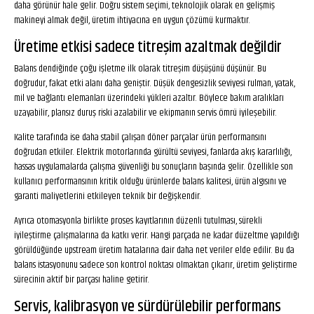
daha görünür hale gelir. Doğru sistem seçimi, teknolojik olarak en gelişmiş
makineyi almak değil, üretim ihtiyacına en uygun çözümü kurmaktır.
Üretime etkisi sadece titreşim azaltmak değildir
Balans dendiğinde çoğu işletme ilk olarak titreşim düşüşünü düşünür. Bu
doğrudur, fakat etki alanı daha geniştir. Düşük dengesizlik seviyesi rulman, yatak,
mil ve bağlantı elemanları üzerindeki yükleri azaltır. Böylece bakım aralıkları
uzayabilir, plansız duruş riski azalabilir ve ekipmanın servis ömrü iyileşebilir.
Kalite tarafında ise daha stabil çalışan döner parçalar ürün performansını
doğrudan etkiler. Elektrik motorlarında gürültü seviyesi, fanlarda akış kararlılığı,
hassas uygulamalarda çalışma güvenliği bu sonuçların başında gelir. Özellikle son
kullanıcı performansının kritik olduğu ürünlerde balans kalitesi, ürün algısını ve
garanti maliyetlerini etkileyen teknik bir değişkendir.
Ayrıca otomasyonla birlikte proses kayıtlarının düzenli tutulması, sürekli
iyileştirme çalışmalarına da katkı verir. Hangi parçada ne kadar düzeltme yapıldığı
görüldüğünde upstream üretim hatalarına dair daha net veriler elde edilir. Bu da
balans istasyonunu sadece son kontrol noktası olmaktan çıkarır, üretim geliştirme
sürecinin aktif bir parçası haline getirir.
Servis, kalibrasyon ve sürdürülebilir performans