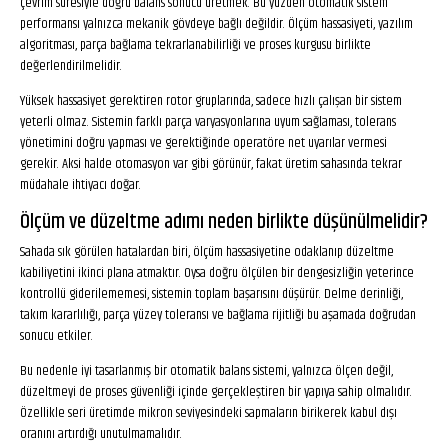
çevrim süresiyle doğru balans sonucu üretmek. Bu yüzden otomatik sistem
performansı yalnızca mekanik gövdeye bağlı değildir. Ölçüm hassasiyeti, yazılım
algoritması, parça bağlama tekrarlanabilirliği ve proses kurgusu birlikte
değerlendirilmelidir.
Yüksek hassasiyet gerektiren rotor gruplarında, sadece hızlı çalışan bir sistem
yeterli olmaz. Sistemin farklı parça varyasyonlarına uyum sağlaması, tolerans
yönetimini doğru yapması ve gerektiğinde operatöre net uyarılar vermesi
gerekir. Aksi halde otomasyon var gibi görünür, fakat üretim sahasında tekrar
müdahale ihtiyacı doğar.
Ölçüm ve düzeltme adımı neden birlikte düşünülmelidir?
Sahada sık görülen hatalardan biri, ölçüm hassasiyetine odaklanıp düzeltme
kabiliyetini ikinci plana atmaktır. Oysa doğru ölçülen bir dengesizliğin yeterince
kontrollü giderilememesi, sistemin toplam başarısını düşürür. Delme derinliği,
takım kararlılığı, parça yüzey toleransı ve bağlama rijitliği bu aşamada doğrudan
sonucu etkiler.
Bu nedenle iyi tasarlanmış bir otomatik balans sistemi, yalnızca ölçen değil,
düzeltmeyi de proses güvenliği içinde gerçekleştiren bir yapıya sahip olmalıdır.
Özellikle seri üretimde mikron seviyesindeki sapmaların birikerek kabul dışı
oranını artırdığı unutulmamalıdır.