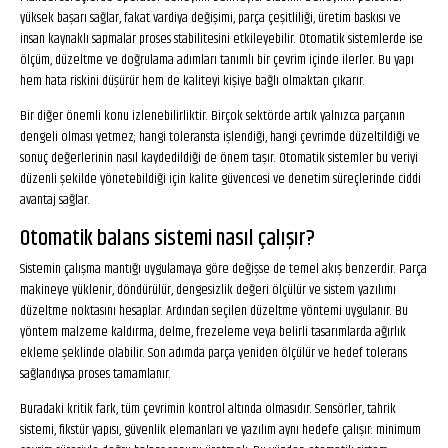
yüksek başarı sağlar, fakat vardiya değişimi, parça çeşitliliği, üretim baskısı ve
insan kaynaklı sapmalar proses stabilitesini etkileyebilir. Otomatik sistemlerde ise
ölçüm, düzeltme ve doğrulama adımları tanımlı bir çevrim içinde ilerler. Bu yapı
hem hata riskini düşürür hem de kaliteyi kişiye bağlı olmaktan çıkarır.
Bir diğer önemli konu izlenebilirliktir. Birçok sektörde artık yalnızca parçanın
dengeli olması yetmez; hangi toleransta işlendiği, hangi çevrimde düzeltildiği ve
sonuç değerlerinin nasıl kaydedildiği de önem taşır. Otomatik sistemler bu veriyi
düzenli şekilde yönetebildiği için kalite güvencesi ve denetim süreçlerinde ciddi
avantaj sağlar.
Otomatik balans sistemi nasıl çalışır?
Sistemin çalışma mantığı uygulamaya göre değişse de temel akış benzerdir. Parça
makineye yüklenir, döndürülür, dengesizlik değeri ölçülür ve sistem yazılımı
düzeltme noktasını hesaplar. Ardından seçilen düzeltme yöntemi uygulanır. Bu
yöntem malzeme kaldırma, delme, frezeleme veya belirli tasarımlarda ağırlık
ekleme şeklinde olabilir. Son adımda parça yeniden ölçülür ve hedef tolerans
sağlandıysa proses tamamlanır.
Buradaki kritik fark, tüm çevrimin kontrol altında olmasıdır. Sensörler, tahrik
sistemi, fikstür yapısı, güvenlik elemanları ve yazılım aynı hedefe çalışır: minimum