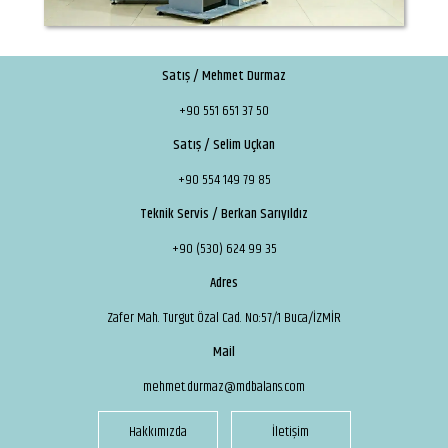
Satış / Mehmet Durmaz
+90 551 651 37 50
Satış / Selim Uçkan
+90 554 149 79 85
Teknik Servis / Berkan Sarıyıldız
+90 (530) 624 99 35
Adres
Zafer Mah. Turgut Özal Cad. No:57/1 Buca/İZMİR
Mail
mehmet.durmaz@mdbalans.com
Hakkımızda
İletişim