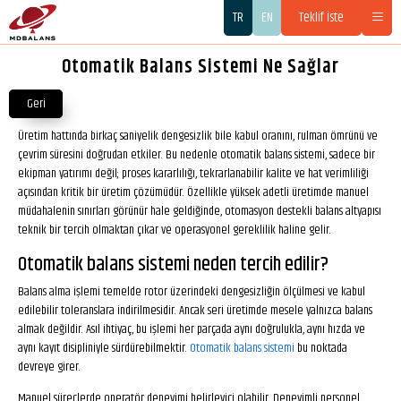
TR
EN
Teklif İste
Otomatik Balans Sistemi Ne Sağlar
Geri
Üretim hattında birkaç saniyelik dengesizlik bile kabul oranını, rulman ömrünü ve
çevrim süresini doğrudan etkiler. Bu nedenle otomatik balans sistemi, sadece bir
ekipman yatırımı değil; proses kararlılığı, tekrarlanabilir kalite ve hat verimliliği
açısından kritik bir üretim çözümüdür. Özellikle yüksek adetli üretimde manuel
müdahalenin sınırları görünür hale geldiğinde, otomasyon destekli balans altyapısı
teknik bir tercih olmaktan çıkar ve operasyonel gereklilik haline gelir.
Otomatik balans sistemi neden tercih edilir?
Balans alma işlemi temelde rotor üzerindeki dengesizliğin ölçülmesi ve kabul
edilebilir toleranslara indirilmesidir. Ancak seri üretimde mesele yalnızca balans
almak değildir. Asıl ihtiyaç, bu işlemi her parçada aynı doğrulukla, aynı hızda ve
aynı kayıt disipliniyle sürdürebilmektir.
Otomatik balans sistemi
bu noktada
devreye girer.
Manuel süreçlerde operatör deneyimi belirleyici olabilir. Deneyimli personel